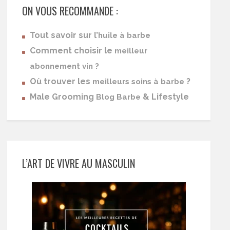
ON VOUS RECOMMANDE :
Tout savoir sur l’
huile à barbe
Comment choisir le
meilleur
abonnement vin ?
Où trouver les
?
meilleurs soins à barbe
Male Grooming
& Lifestyle
Blog Barbe
L’ART DE VIVRE AU MASCULIN