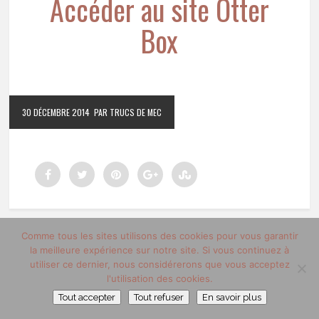
Accéder au site Otter
Box
30 DÉCEMBRE 2014
PAR TRUCS DE MEC
Comme tous les sites utilisons des cookies pour vous garantir
la meilleure expérience sur notre site. Si vous continuez à
1
utiliser ce dernier, nous considérerons que vous acceptez
2
»
l'utilisation des cookies.
Tout accepter
Tout refuser
En savoir plus