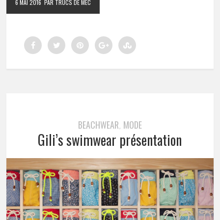
6 MAI 2016
PAR TRUCS DE MEC
BEACHWEAR
MODE
,
Gili’s swimwear présentation