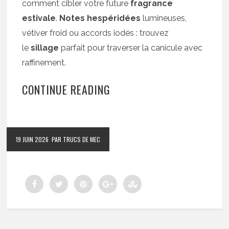
comment cibler votre future
fragrance
estivale
.
Notes hespéridées
lumineuses,
vétiver froid ou accords iodés : trouvez
le
sillage
parfait pour traverser la canicule avec
raffinement.
CONTINUE READING
19 JUIN 2026
PAR TRUCS DE MEC