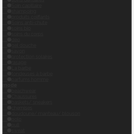
Soin capillaire
shampoing
produits coiffants
Soins anti-chute
soins bio
soins du corps
déo
gel douche
savon
protection solaires
rasage
La barbe
tondeuses à barbe
parfums homme
mode
beachwear
Chaussures
baskets/ sneakers
chemises
doudoune/ manteau/ blouson
polo
pull
sweat