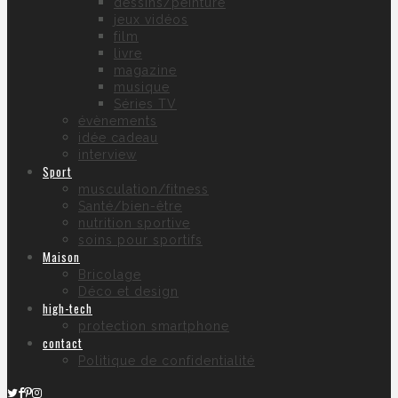
dessins/peinture
jeux vidéos
film
livre
magazine
musique
Séries TV
évènements
idée cadeau
interview
Sport
musculation/fitness
Santé/bien-être
nutrition sportive
soins pour sportifs
Maison
Bricolage
Déco et design
high-tech
protection smartphone
contact
Politique de confidentialité