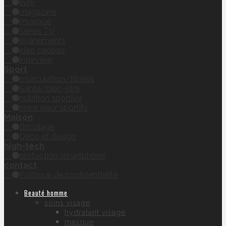
livre
magazine
musique
Séries TV
évènements
idée cadeau
interview
Sport
musculation/fitness
Santé/bien-être
nutrition sportive
soins pour sportifs
Maison
Bricolage
Déco et design
high-tech
protection smartphone
contact
Politique de confidentialité
Beauté homme
soins visage
hydratant visage
masque