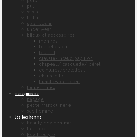
polo
pull
sweat
t-shirt
sportswear
unde’rwear
bijoux et accessoires
montres
bracelets cuir
foulard
cravate/ nœud papillon
chapeau/ casquette/ béret
ceintures/bretelles….
chaussettes
Lunettes de soleil
Le petit mec
maroquinerie
bagage
petite maroquinerie
sac homme
Les box homme
beauty box homme
beerbox
Box lifestyle