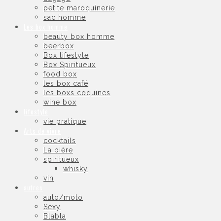
petite maroquinerie
sac homme
Les box homme
beauty box homme
beerbox
Box lifestyle
Box Spiritueux
food box
les box café
les boxs coquines
wine box
lifestyle
vie pratique
Arts de vivre
cocktails
La bière
spiritueux
whisky
vin
autres
auto/moto
Sexy
Blabla