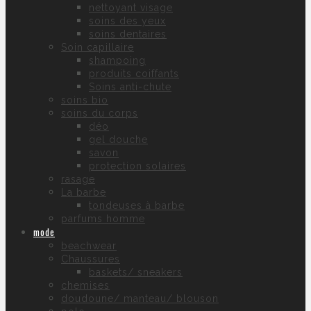
nettoyant visage
soins des yeux
soins dentaires
Soin capillaire
shampoing
produits coiffants
Soins anti-chute
soins bio
soins du corps
déo
gel douche
savon
protection solaires
rasage
La barbe
tondeuses à barbe
parfums homme
mode
beachwear
Chaussures
baskets/ sneakers
chemises
doudoune/ manteau/ blouson