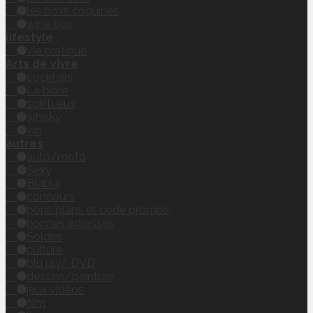
les boxs coquines
wine box
lifestyle
vie pratique
Arts de vivre
cocktails
La bière
spiritueux
whisky
vin
autres
auto/moto
Sexy
Blabla
concours
bons plans et code promos
bonnes adresses
Soldes
culture
blu ray/ DVD
dessins/peinture
jeux vidéos
film