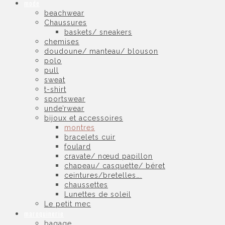
mode
beachwear
Chaussures
baskets/ sneakers
chemises
doudoune/ manteau/ blouson
polo
pull
sweat
t-shirt
sportswear
unde’rwear
bijoux et accessoires
montres
bracelets cuir
foulard
cravate/ nœud papillon
chapeau/ casquette/ béret
ceintures/bretelles….
chaussettes
Lunettes de soleil
Le petit mec
maroquinerie
bagage