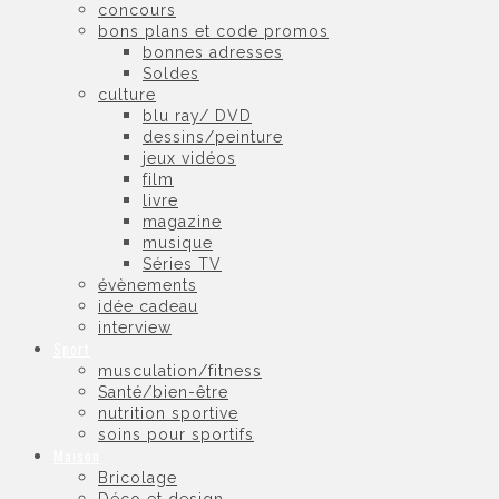
concours
bons plans et code promos
bonnes adresses
Soldes
culture
blu ray/ DVD
dessins/peinture
jeux vidéos
film
livre
magazine
musique
Séries TV
évènements
idée cadeau
interview
Sport
musculation/fitness
Santé/bien-être
nutrition sportive
soins pour sportifs
Maison
Bricolage