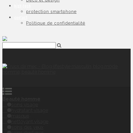
Déco et design
high-tech
protection smartphone
contact
Politique de confidentialité
Beauté homme
soins visage
hydratant visage
masque
nettoyant visage
soins des yeux
soins dentaires