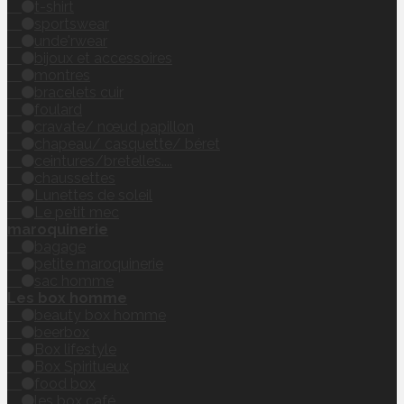
t-shirt
sportswear
unde'rwear
bijoux et accessoires
montres
bracelets cuir
foulard
cravate/ nœud papillon
chapeau/ casquette/ béret
ceintures/bretelles....
chaussettes
Lunettes de soleil
Le petit mec
maroquinerie
bagage
petite maroquinerie
sac homme
Les box homme
beauty box homme
beerbox
Box lifestyle
Box Spiritueux
food box
les box café