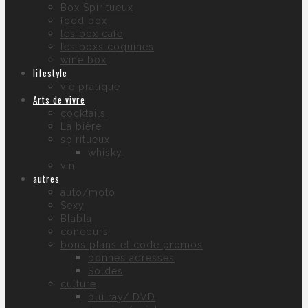
Box Spiritueux
food box
les box café
les boxs coquines
wine box
lifestyle
vie pratique
Arts de vivre
cocktails
La bière
spiritueux
whisky
vin
autres
auto/moto
Sexy
Blabla
concours
bons plans et code promos
bonnes adresses
Soldes
culture
blu ray/ DVD