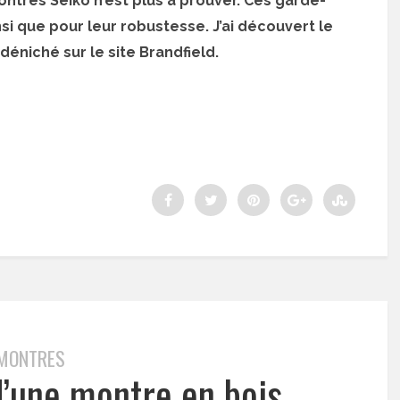
tres Seiko n’est plus à prouver. Ces garde-
nsi que pour leur robustesse. J’ai découvert le
éniché sur le site Brandfield.
MONTRES
d’une montre en bois