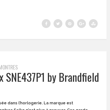
MONTRES
x SNE437P1 by Brandfield
sée dans l’horlogerie. La marque est