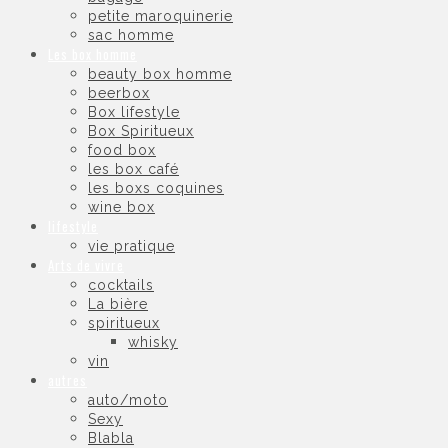
petite maroquinerie
sac homme
Les box homme
beauty box homme
beerbox
Box lifestyle
Box Spiritueux
food box
les box café
les boxs coquines
wine box
lifestyle
vie pratique
Arts de vivre
cocktails
La bière
spiritueux
whisky
vin
autres
auto/moto
Sexy
Blabla