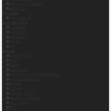
les boxs coquines
wine box
lifestyle
vie pratique
Arts de vivre
cocktails
La bière
spiritueux
whisky
vin
autres
auto/moto
Sexy
Blabla
concours
bons plans et code promos
bonnes adresses
Soldes
culture
blu ray/ DVD
dessins/peinture
jeux vidéos
film