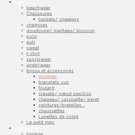
mode
beachwear
Chaussures
baskets/ sneakers
chemises
doudoune/ manteau/ blouson
polo
pull
sweat
t-shirt
sportswear
unde’rwear
bijoux et accessoires
montres
bracelets cuir
foulard
cravate/ nœud papillon
chapeau/ casquette/ béret
ceintures/bretelles….
chaussettes
Lunettes de soleil
Le petit mec
maroquinerie
bagage