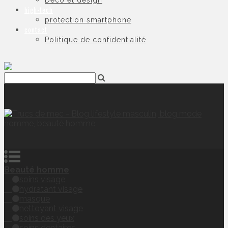
Déco et design
high-tech
protection smartphone
contact
Politique de confidentialité
Beauté homme
soins visage
hydratant visage
masque
nettoyant visage
soins des yeux
soins dentaires