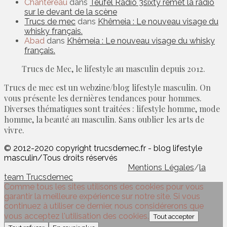
Chantereau
dans
Teufel Radio 3sixty remet la radio
sur le devant de la scène
Trucs de mec
dans
Khêmeia : Le nouveau visage du
whisky français.
Abad
dans
Khêmeia : Le nouveau visage du whisky
français.
Trucs de Mec, le lifestyle au masculin depuis 2012.
Trucs de mec est un webzine/blog lifestyle masculin. On
vous présente les dernières tendances pour hommes.
Diverses thématiques sont traitées : lifestyle homme, mode
homme, la beauté au masculin. Sans oublier les arts de
vivre.
© 2012-2020 copyright trucsdemec.fr - blog lifestyle
masculin/Tous droits réservés
Mentions Légales
/
la
team Trucsdemec
Comme tous les sites utilisons des cookies pour vous
garantir la meilleure expérience sur notre site. Si vous
continuez à utiliser ce dernier, nous considérerons que
vous acceptez l'utilisation des cookies.
Tout accepter