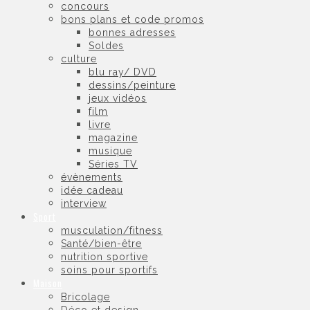
concours
bons plans et code promos
bonnes adresses
Soldes
culture
blu ray/ DVD
dessins/peinture
jeux vidéos
film
livre
magazine
musique
Séries TV
évènements
idée cadeau
interview
Sport
musculation/fitness
Santé/bien-être
nutrition sportive
soins pour sportifs
Maison
Bricolage