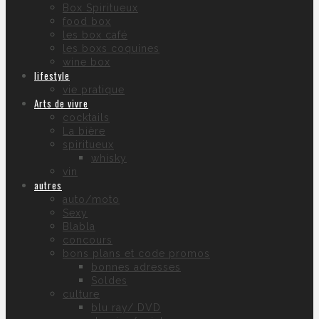
Box Spiritueux
food box
les box café
les boxs coquines
wine box
lifestyle
vie pratique
Arts de vivre
cocktails
La bière
spiritueux
whisky
vin
autres
auto/moto
Sexy
Blabla
concours
bons plans et code promos
bonnes adresses
Soldes
culture
blu ray/ DVD