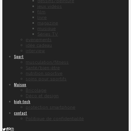
dessins/peinture
jeux vidéos
film
livre
magazine
musique
Séries TV
évènements
idée cadeau
interview
Sport
musculation/fitness
Santé/bien-être
nutrition sportive
soins pour sportifs
Maison
Bricolage
Déco et design
high-tech
protection smartphone
contact
Politique de confidentialité