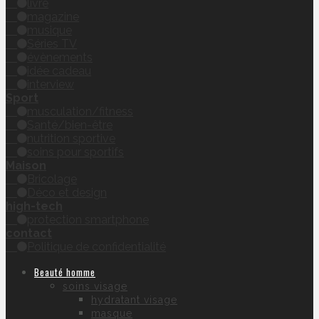
livre
magazine
musique
Séries TV
évènements
idée cadeau
interview
Sport
musculation/fitness
Santé/bien-être
nutrition sportive
soins pour sportifs
Maison
Bricolage
Déco et design
high-tech
protection smartphone
contact
Politique de confidentialité
Beauté homme
soins visage
hydratant visage
masque