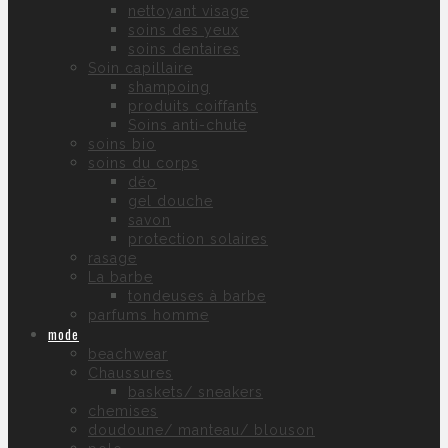
nettoyant visage
soins des yeux
soins dentaires
Soin capillaire
shampoing
produits coiffants
Soins anti-chute
soins bio
soins du corps
déo
gel douche
savon
protection solaires
rasage
La barbe
tondeuses à barbe
parfums homme
mode
beachwear
Chaussures
baskets/ sneakers
chemises
doudoune/ manteau/ blouson