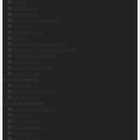
t-shirt
sportswear
unde'rwear
bijoux et accessoires
montres
bracelets cuir
foulard
cravate/ nœud papillon
chapeau/ casquette/ béret
ceintures/bretelles....
chaussettes
Lunettes de soleil
Le petit mec
maroquinerie
bagage
petite maroquinerie
sac homme
Les box homme
beauty box homme
beerbox
Box lifestyle
Box Spiritueux
food box
les box café