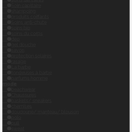
Soin capillaire
shampoing
produits coiffants
Soins anti-chute
soins bio
soins du corps
déo
gel douche
savon
protection solaires
rasage
La barbe
tondeuses à barbe
parfums homme
mode
beachwear
Chaussures
baskets/ sneakers
chemises
doudoune/ manteau/ blouson
polo
pull
sweat