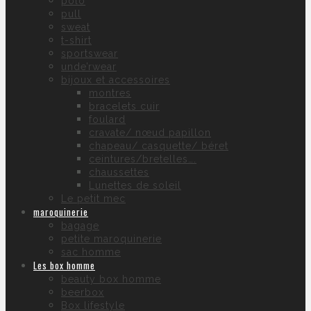
polo
pull
sweat
t-shirt
sportswear
unde’rwear
bijoux et accessoires
montres
bracelets cuir
foulard
cravate/ nœud papillon
chapeau/ casquette/ béret
ceintures/bretelles….
chaussettes
Lunettes de soleil
Le petit mec
maroquinerie
bagage
petite maroquinerie
sac homme
Les box homme
beauty box homme
beerbox
Box lifestyle