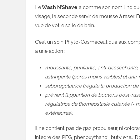
Le
Wash N’Shave
a comme son nom l’indique 
visage, la seconde servir de mousse à raser. E
vue de votre salle de bain.
C’est un soin Phyto-Cosméceutique aux complex
a une action :
moussante, purifiante, anti-desséchante,
astringente (pores moins visibles) et anti
seborégulatrice (régule la production de
prévient l’apparition de boutons post-ras
régulatrice de l’homéostasie cutanée (= ma
extérieures).
Il ne contient pas de gaz propulseur, ni color
intègre des PEG, phenoxythanol, butylene… 