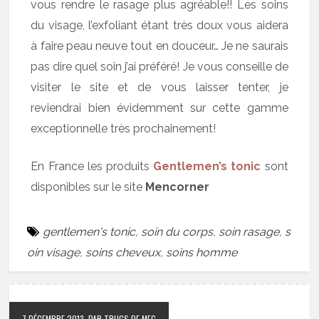
vous rendre le rasage plus agréable!! Les soins
du visage, l’exfoliant étant très doux vous aidera
à faire peau neuve tout en douceur… Je ne saurais
pas dire quel soin j’ai préféré! Je vous conseille de
visiter le site et de vous laisser tenter, je
reviendrai bien évidemment sur cette gamme
exceptionnelle très prochainement!
En France les produits
Gentlemen’s tonic
sont
disponibles sur le site
Mencorner
gentlemen's tonic
,
soin du corps
,
soin rasage
,
s
oin visage
,
soins cheveux
,
soins homme
7 DÉCEMBRE 2013
PAR TRUCS DE MEC