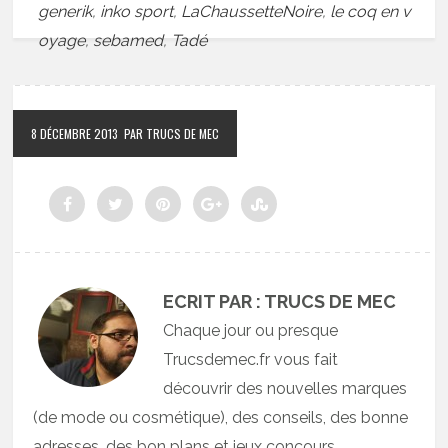
generik
,
inko sport
,
LaChaussetteNoire
,
le coq en v
oyage
,
sebamed
,
Tadé
8 DÉCEMBRE 2013
PAR TRUCS DE MEC
ECRIT PAR : TRUCS DE MEC
Chaque jour ou presque
Trucsdemec.fr vous fait
découvrir des nouvelles marques
(de mode ou cosmétique), des conseils, des bonne
adresses, des bon plans et jeux concours.