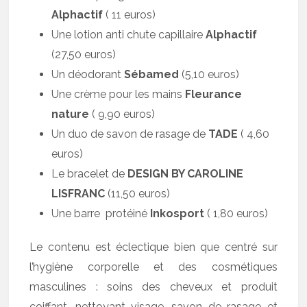
Alphactif
( 11 euros)
Une lotion anti chute capillaire
Alphactif
(27,50 euros)
Un déodorant
Sébamed
(5,10 euros)
Une crème pour les mains
Fleurance
nature
( 9,90 euros)
Un duo de savon de rasage de
TADE
( 4,60
euros)
Le bracelet de
DESIGN BY CAROLINE
LISFRANC
(11,50 euros)
Une barre protéiné
Inkosport
( 1,80 euros)
Le contenu est éclectique bien que centré sur
l’hygiène corporelle et des cosmétiques
masculines : soins des cheveux et produit
coiffant, nettoyant visage, savon de rasage et