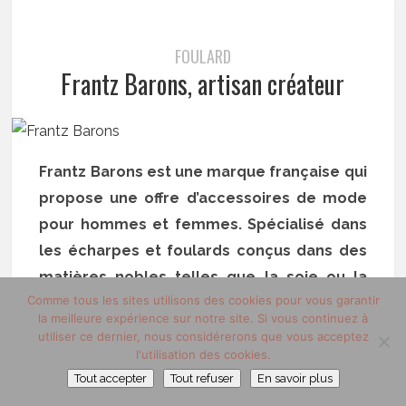
FOULARD
Frantz Barons, artisan créateur
Frantz Barons est une marque française qui
propose une offre d’accessoires de mode
pour hommes et femmes. Spécialisé dans
les écharpes et foulards conçus dans des
matières nobles telles que la soie ou la
Comme tous les sites utilisons des cookies pour vous garantir
laine. Frantz Barons produit exclusivement
la meilleure expérience sur notre site. Si vous continuez à
en France et garanti une qualité de
utiliser ce dernier, nous considérerons que vous acceptez
l'utilisation des cookies.
production artisanale. Frantz Barons c’est
Tout accepter
Tout refuser
En savoir plus
l’essence d’une élégance chic et décalée !