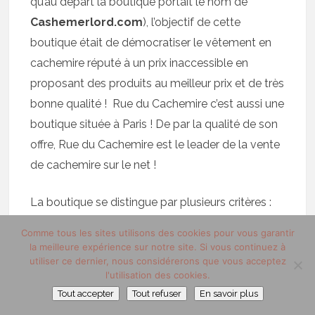
qu’au départ la boutique portait le nom de
Cashemerlord.com
), l’objectif de cette
boutique était de démocratiser le vêtement en
cachemire réputé à un prix inaccessible en
proposant des produits au meilleur prix et de très
bonne qualité ! Rue du Cachemire c’est aussi une
boutique située à Paris ! De par la qualité de son
offre, Rue du Cachemire est le leader de la vente
de cachemire sur le net !
La boutique se distingue par plusieurs critères :
Comme tous les sites utilisons des cookies pour vous garantir
Un important choix de modèles : vous
la meilleure expérience sur notre site. Si vous continuez à
trouverez sur l’E-shop des pulls, manteaux,
utiliser ce dernier, nous considérerons que vous acceptez
l'utilisation des cookies.
écharpes et accessoires réalisés avec le
Tout accepter
Tout refuser
En savoir plus
cachemire le plus pur qu’il soit.