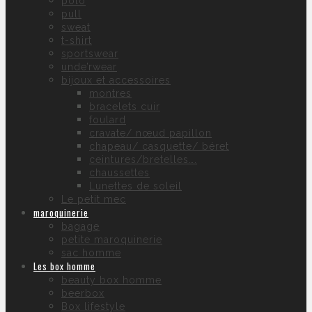
polo
pull
sweat
t-shirt
sportswear
unde’rwear
bijoux et accessoires
montres
bracelets cuir
foulard
cravate/ nœud papillon
chapeau/ casquette/ béret
ceintures/bretelles….
chaussettes
Lunettes de soleil
Le petit mec
maroquinerie
bagage
petite maroquinerie
sac homme
Les box homme
beauty box homme
beerbox
Box lifestyle