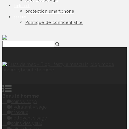
Déco et design
high-tech
protection smartphone
contact
Politique de confidentialité
Beauté homme
soins visage
hydratant visage
masque
nettoyant visage
soins des yeux
soins dentaires