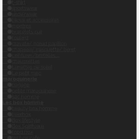
t-shirt
sportswear
unde'rwear
bijoux et accessoires
montres
bracelets cuir
foulard
cravate/ nœud papillon
chapeau/ casquette/ béret
ceintures/bretelles....
chaussettes
Lunettes de soleil
Le petit mec
maroquinerie
bagage
petite maroquinerie
sac homme
Les box homme
beauty box homme
beerbox
Box lifestyle
Box Spiritueux
food box
les box café