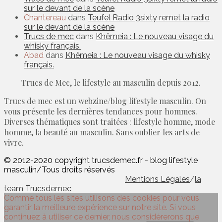
sur le devant de la scène
Chantereau
dans
Teufel Radio 3sixty remet la radio
sur le devant de la scène
Trucs de mec
dans
Khêmeia : Le nouveau visage du
whisky français.
Abad
dans
Khêmeia : Le nouveau visage du whisky
français.
Trucs de Mec, le lifestyle au masculin depuis 2012.
Trucs de mec est un webzine/blog lifestyle masculin. On
vous présente les dernières tendances pour hommes.
Diverses thématiques sont traitées : lifestyle homme, mode
homme, la beauté au masculin. Sans oublier les arts de
vivre.
© 2012-2020 copyright trucsdemec.fr - blog lifestyle
masculin/Tous droits réservés
Mentions Légales
/
la
team Trucsdemec
Comme tous les sites utilisons des cookies pour vous
garantir la meilleure expérience sur notre site. Si vous
continuez à utiliser ce dernier, nous considérerons que