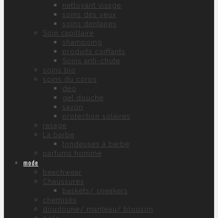
nettoyant visage
soins des yeux
soins dentaires
Soin capillaire
shampoing
produits coiffants
Soins anti-chute
soins bio
soins du corps
déo
gel douche
savon
protection solaires
rasage
La barbe
tondeuses à barbe
parfums homme
mode
beachwear
Chaussures
baskets/ sneakers
chemises
doudoune/ manteau/ blouson