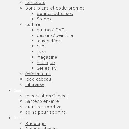
concours
bons plans et code promos
bonnes adresses
Soldes
culture
blu ray/ DVD
dessins/peinture
jeux vidéos
film
livre
magazine
musique
Séries TV
évènements
idée cadeau
interview
Sport
musculation/fitness
Santé/bien-être
nutrition sportive
soins pour sportifs
Maison
Bricolage