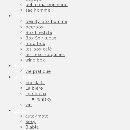
petite maroquinerie
sac homme
Les box homme
beauty box homme
beerbox
Box lifestyle
Box Spiritueux
food box
les box café
les boxs coquines
wine box
lifestyle
vie pratique
Arts de vivre
cocktails
La bière
spiritueux
whisky
vin
autres
auto/moto
Sexy
Blabla