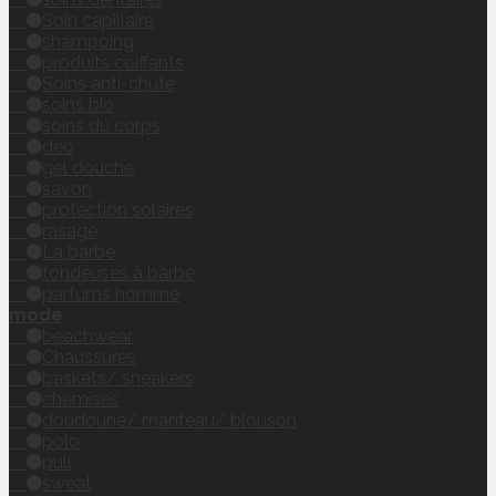
Soin capillaire
shampoing
produits coiffants
Soins anti-chute
soins bio
soins du corps
déo
gel douche
savon
protection solaires
rasage
La barbe
tondeuses à barbe
parfums homme
mode
beachwear
Chaussures
baskets/ sneakers
chemises
doudoune/ manteau/ blouson
polo
pull
sweat