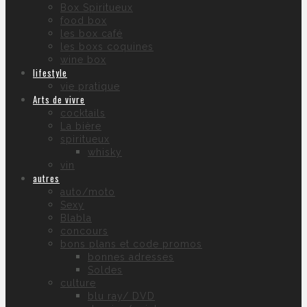
Box Spiritueux
food box
les box café
les boxs coquines
wine box
lifestyle
vie pratique
Arts de vivre
cocktails
La bière
spiritueux
whisky
vin
autres
auto/moto
Sexy
Blabla
concours
bons plans et code promos
bonnes adresses
Soldes
culture
blu ray/ DVD