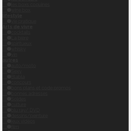
les boxs coquines
wine box
lifestyle
vie pratique
Arts de vivre
cocktails
La bière
spiritueux
whisky
vin
autres
auto/moto
Sexy
Blabla
concours
bons plans et code promos
bonnes adresses
Soldes
culture
blu ray/ DVD
dessins/peinture
jeux vidéos
film