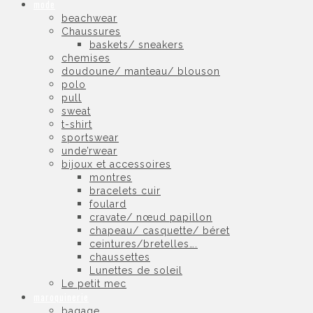
mode
beachwear
Chaussures
baskets/ sneakers
chemises
doudoune/ manteau/ blouson
polo
pull
sweat
t-shirt
sportswear
unde’rwear
bijoux et accessoires
montres
bracelets cuir
foulard
cravate/ nœud papillon
chapeau/ casquette/ béret
ceintures/bretelles….
chaussettes
Lunettes de soleil
Le petit mec
maroquinerie
bagage