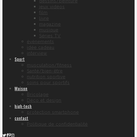
dessins/peinture
jeux vidéos
film
livre
magazine
musique
Séries TV
évènements
idée cadeau
interview
Sport
musculation/fitness
Santé/bien-être
nutrition sportive
soins pour sportifs
Maison
Bricolage
Déco et design
high-tech
protection smartphone
contact
Politique de confidentialité