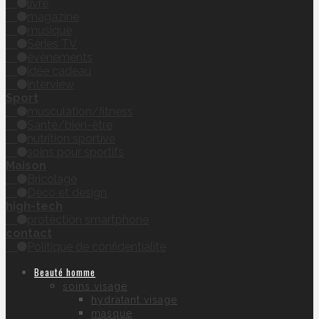
livre
magazine
musique
Séries TV
évènements
idée cadeau
interview
Sport
musculation/fitness
Santé/bien-être
nutrition sportive
soins pour sportifs
Maison
Bricolage
Déco et design
high-tech
protection smartphone
contact
Politique de confidentialité
Beauté homme
soins visage
hydratant visage
masque