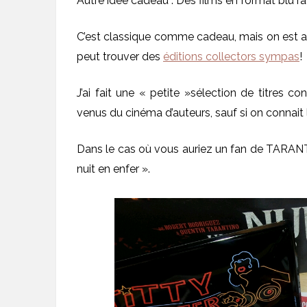
Autre idée cadeau : Des films en format blu r
C’est classique comme cadeau, mais on est a p
peut trouver des
éditions collectors sympas
!
J’ai fait une « petite »sélection de titres con
venus du cinéma d’auteurs, sauf si on connait 
Dans le cas où vous auriez un fan de TARANTIN
nuit en enfer ».