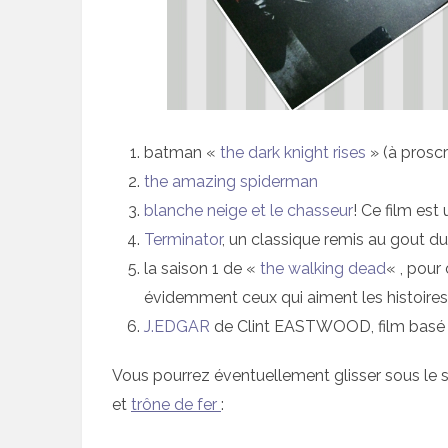
batman «
the dark knight rises
» (à proscr
the amazing spiderman
blanche neige et le chasseur
! Ce film est
Terminator
, un classique remis au gout du 
la saison 1 de «
the walking dead
« , pour
évidemment ceux qui aiment les histoire
J.EDGAR
de Clint EASTWOOD, film basé s
Vous pourrez éventuellement glisser sous le
et
trône de fer
: