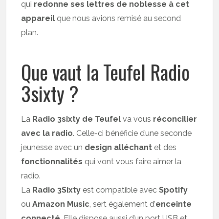
qui
redonne ses lettres de noblesse à cet
appareil
que nous avions remisé au second
plan.
Que vaut la Teufel Radio
3sixty ?
La
Radio 3sixty de Teufel
va vous
réconcilier
avec la radio
. Celle-ci bénéficie d’une seconde
jeunesse avec un
design alléchant
et des
fonctionnalités
qui vont vous faire aimer la
radio.
La
Radio 3Sixty
est compatible avec
Spotify
ou
Amazon Music
, sert également d’
enceinte
connecté
. Elle dispose aussi d’un port USB et