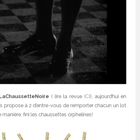
LaChaussetteNoire
( lire la revue
ICI
), aujourd’hui en
ous propose à 2 d’entre-vous de remporter chacun un lot
e manière, fini les chaussettes orphelines!