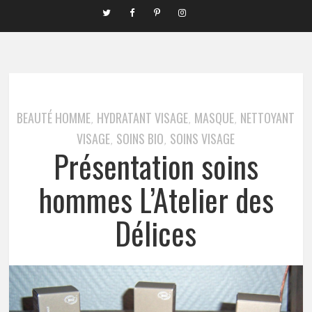
BEAUTÉ HOMME
HYDRATANT VISAGE
MASQUE
NETTOYANT
,
,
,
VISAGE
SOINS BIO
SOINS VISAGE
,
,
Présentation soins
hommes L’Atelier des
Délices