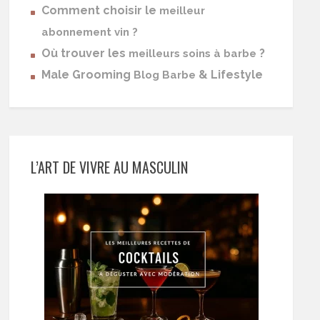
Comment choisir le
meilleur
abonnement vin ?
Où trouver les
?
meilleurs soins à barbe
Male Grooming
& Lifestyle
Blog Barbe
L’ART DE VIVRE AU MASCULIN