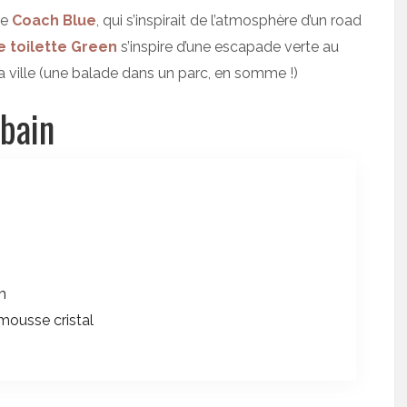
de
Coach Blue
, qui s’inspirait de l’atmosphère d’un road
e toilette Green
s’inspire d’une escapade verte au
la ville (une balade dans un parc, en somme !)
bain
m
 mousse cristal