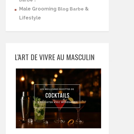
barbe
Male Grooming
&
Blog Barbe
Lifestyle
L’ART DE VIVRE AU MASCULIN