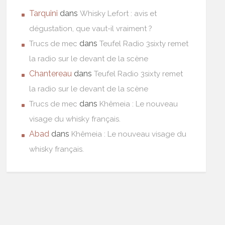
Tarquini
dans
Whisky Lefort : avis et
dégustation, que vaut-il vraiment ?
dans
Trucs de mec
Teufel Radio 3sixty remet
la radio sur le devant de la scène
Chantereau
dans
Teufel Radio 3sixty remet
la radio sur le devant de la scène
dans
Trucs de mec
Khêmeia : Le nouveau
visage du whisky français.
Abad
dans
Khêmeia : Le nouveau visage du
whisky français.