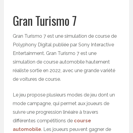
Gran Turismo 7
Gran Turismo 7 est une simulation de course de
Polyphony Digital publiée par Sony Interactive
Entertainment. Gran Turismo 7 est une
simulation de course automobile hautement
réaliste sortie en 2022, avec une grande variété
de voitures de course.
Le jeu propose plusieurs modes de jeu dont un
mode campagne, qui permet aux joueurs de
suivre une progression linéaire à travers
différentes compétitions de
course
automobile
. Les joueurs peuvent gagner de