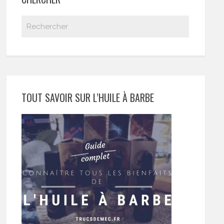
TOUT SAVOIR SUR L’HUILE À BARBE