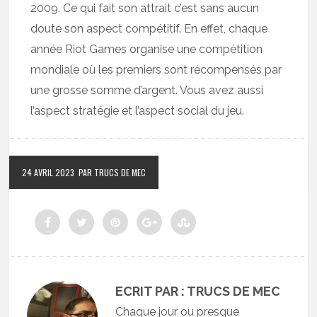
2009. Ce qui fait son attrait c’est sans aucun
doute son aspect compétitif. En effet, chaque
année Riot Games organise une compétition
mondiale où les premiers sont récompensés par
une grosse somme d’argent. Vous avez aussi
l’aspect stratégie et l’aspect social du jeu.
24 AVRIL 2023
PAR TRUCS DE MEC
ECRIT PAR : TRUCS DE MEC
Chaque jour ou presque