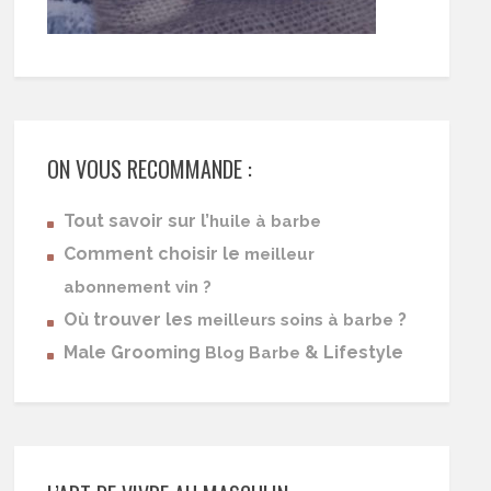
ON VOUS RECOMMANDE :
Tout savoir sur l’
huile à barbe
Comment choisir le
meilleur
abonnement vin ?
Où trouver les
?
meilleurs soins à barbe
Male Grooming
& Lifestyle
Blog Barbe