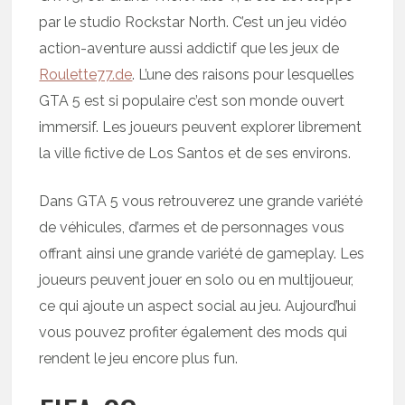
par le studio Rockstar North. C’est un jeu vidéo
action-aventure aussi addictif que les jeux de
Roulette77.de
. L’une des raisons pour lesquelles
GTA 5 est si populaire c’est son monde ouvert
immersif. Les joueurs peuvent explorer librement
la ville fictive de Los Santos et de ses environs.
Dans GTA 5 vous retrouverez une grande variété
de véhicules, d’armes et de personnages vous
offrant ainsi une grande variété de gameplay. Les
joueurs peuvent jouer en solo ou en multijoueur,
ce qui ajoute un aspect social au jeu. Aujourd’hui
vous pouvez profiter également des mods qui
rendent le jeu encore plus fun.