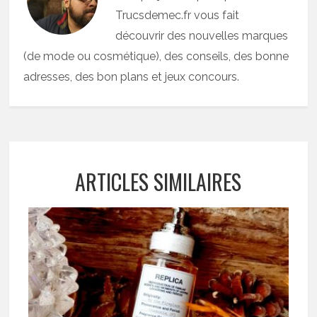
Trucsdemec.fr vous fait
découvrir des nouvelles marques
(de mode ou cosmétique), des conseils, des bonne
adresses, des bon plans et jeux concours.
ARTICLES SIMILAIRES