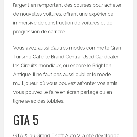
l’argent en remportant des courses pour acheter
de nouvelles voitures, offrant une expérience
immersive de construction de voitures et de
progression de carrière.
Vous avez aussi d’autres modes comme le Gran
Turismo Café, le Brand Centra, Used Car dealer,
les Circuits mondiaux, ou encore le Brighton
Antique. Il ne faut pas aussi oublier le mode
multijoueur où vous pouvez affronter vos amis,
vous pouvez le faire en écran partagé ou en
ligne avec des lobbies.
GTA 5
GTA 5, ou Grand Theft Auto V, a été développé