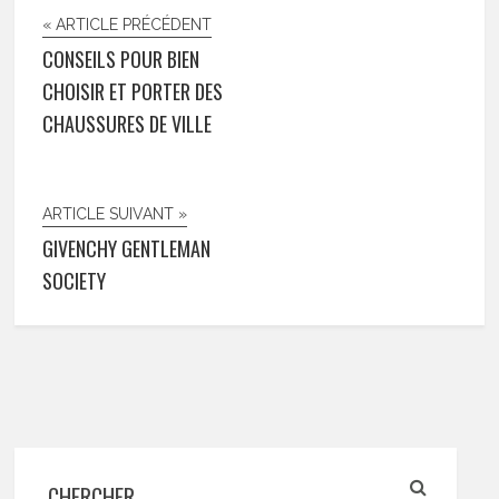
« ARTICLE PRÉCÉDENT
CONSEILS POUR BIEN
CHOISIR ET PORTER DES
CHAUSSURES DE VILLE
ARTICLE SUIVANT »
GIVENCHY GENTLEMAN
SOCIETY
CHERCHER