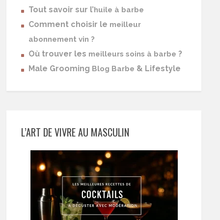
Tout savoir sur l’
huile à barbe
Comment choisir le
meilleur
abonnement vin ?
Où trouver les
?
meilleurs soins à barbe
Male Grooming
& Lifestyle
Blog Barbe
L’ART DE VIVRE AU MASCULIN