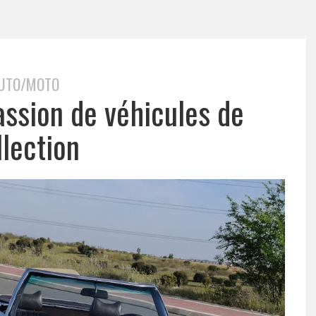
UTO/MOTO
assion de véhicules de
llection