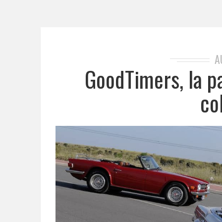
A
GoodTimers, la p
co