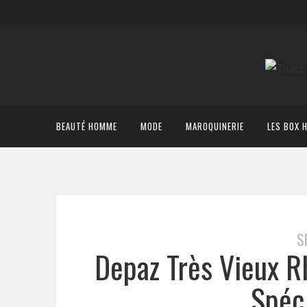
BEAUTÉ HOMME
MODE
MAROQUINERIE
LES BOX 
S
Depaz Très Vieux R
Spéc