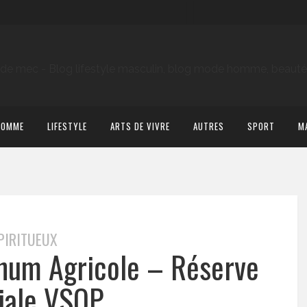
HOMME
LIFESTYLE
ARTS DE VIVRE
AUTRES
SPORT
M
PIRITUEUX
hum Agricole – Réserve
iale VSOP