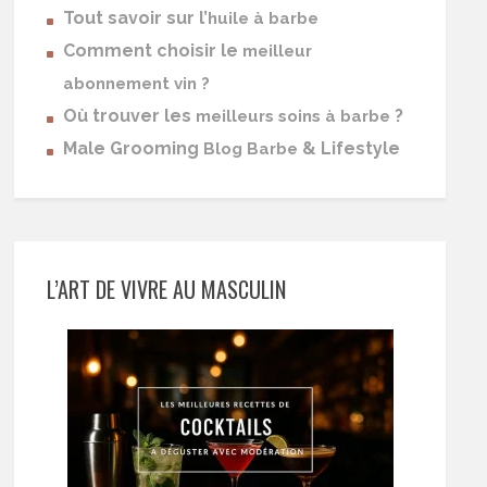
Tout savoir sur l’
huile à barbe
Comment choisir le
meilleur
abonnement vin ?
Où trouver les
?
meilleurs soins à barbe
Male Grooming
& Lifestyle
Blog Barbe
L’ART DE VIVRE AU MASCULIN