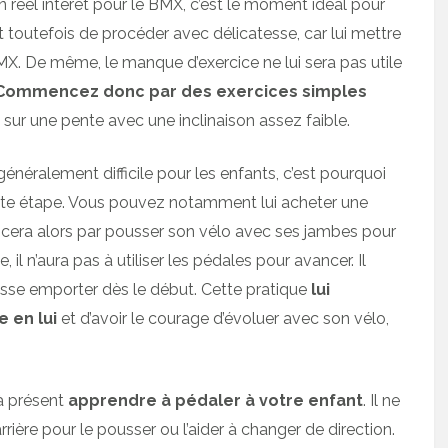
éel intérêt pour le BMX, c’est le moment idéal pour
nt toutefois de procéder avec délicatesse, car lui mettre
 BMX. De même, le manque d’exercice ne lui sera pas utile
Commencez donc par des exercices simples
ur une pente avec une inclinaison assez faible.
énéralement difficile pour les enfants, c’est pourquoi
te étape. Vous pouvez notamment lui acheter une
ncera alors par pousser son vélo avec ses jambes pour
 il n’aura pas à utiliser les pédales pour avancer. Il
laisse emporter dès le début. Cette pratique
lui
 en lui
et d’avoir le courage d’évoluer avec son vélo,
à présent
apprendre à pédaler à votre enfant
. Il ne
rrière pour le pousser ou l’aider à changer de direction.