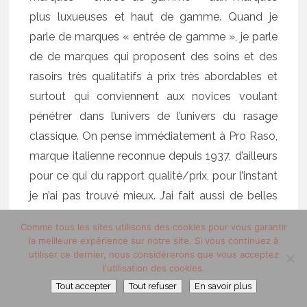
plus luxueuses et haut de gamme. Quand je
parle de marques « entrée de gamme », je parle
de de marques qui proposent des soins et des
rasoirs très qualitatifs à prix très abordables et
surtout qui conviennent aux novices voulant
pénétrer dans l’univers de l’univers du rasage
classique. On pense immédiatement à Pro Raso,
marque italienne reconnue depuis 1937, d’ailleurs
pour ce qui du rapport qualité/prix, pour l’instant
je n’ai pas trouvé mieux. J’ai fait aussi de belles
découverte comme la marque
Baume.be
que je
Comme tous les sites utilisons des cookies pour vous garantir
vais bientôt présenter ici !
la meilleure expérience sur notre site. Si vous continuez à
utiliser ce dernier, nous considérerons que vous acceptez
l'utilisation des cookies.
Tout accepter
Tout refuser
En savoir plus