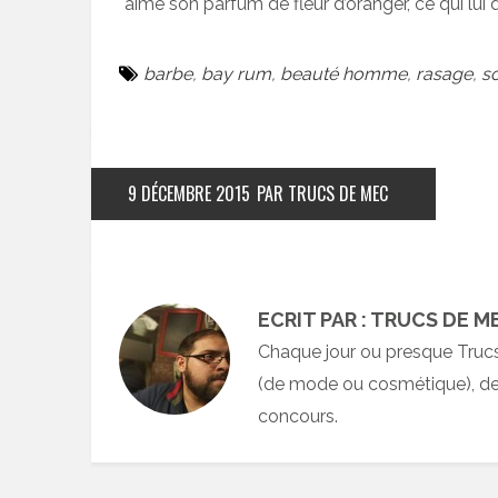
aimé son parfum de fleur d’oranger, ce qui lui
barbe
,
bay rum
,
beauté homme
,
rasage
,
s
9 DÉCEMBRE 2015
PAR TRUCS DE MEC
ECRIT PAR : TRUCS DE M
Chaque jour ou presque Truc
(de mode ou cosmétique), des
concours.