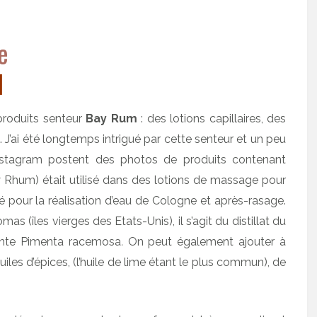
l
produits senteur
Bay Rum
: des lotions capillaires, des
’ai été longtemps intrigué par cette senteur et un peu
nstagram postent des photos de produits contenant
Rhum) était utilisé dans des lotions de massage pour
sé pour la réalisation d’eau de Cologne et après-rasage.
as (îles vierges des Etats-Unis), il s’agit du distillat du
lante Pimenta racemosa
.
On peut également ajouter à
les d’épices, (l’huile de lime étant le plus commun), de