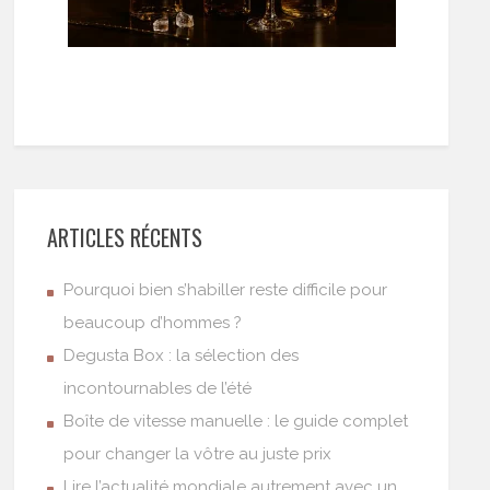
ARTICLES RÉCENTS
Pourquoi bien s’habiller reste difficile pour
beaucoup d’hommes ?
Degusta Box : la sélection des
incontournables de l’été
Boîte de vitesse manuelle : le guide complet
pour changer la vôtre au juste prix
Lire l’actualité mondiale autrement avec un