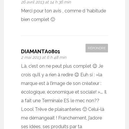
26 avril 2013 at 14 h 36 min
Merci pour ton avis , comme d ‘habitude
bien complet 🙂
RÉPONDRE
DIAMANTA0801
2 mai 2013 at 6 h 48 min
Là, c’est on ne peut plus complet 😉 Je
crois qu’il y a rien à redire 😉 Euh si : »la
marque est à l’image de son créateur :
écologique, économique et sociale! »…. Il
a fait une Terminale ES le mec non??
Loool Trêve de plaisanteries 🙂 Celui-là
me démangeait ! Franchement, j’adore
ses idées, ses produits par ta