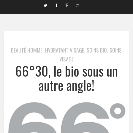
BEAUTÉ HOMME
HYDRATANT VISAGE
SOINS BIO
SOINS
,
,
,
VISAGE
66°30, le bio sous un
autre angle!