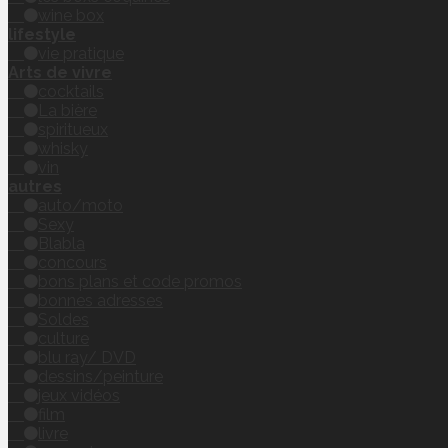
wine box
lifestyle
vie pratique
Arts de vivre
cocktails
La bière
spiritueux
whisky
vin
autres
auto/moto
Sexy
Blabla
concours
bons plans et code promos
bonnes adresses
Soldes
culture
blu ray/ DVD
dessins/peinture
jeux vidéos
film
livre