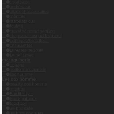
sportswear
unde'rwear
bijoux et accessoires
montres
bracelets cuir
foulard
cravate/ nœud papillon
chapeau/ casquette/ béret
ceintures/bretelles....
chaussettes
Lunettes de soleil
Le petit mec
maroquinerie
bagage
petite maroquinerie
sac homme
Les box homme
beauty box homme
beerbox
Box lifestyle
Box Spiritueux
food box
les box café
les boxs coquines