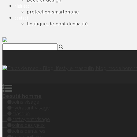
Déco et design
high-tech
protection smartphone
contact
Politique de confidentialité
Beauté homme
soins visage
hydratant visage
masque
nettoyant visage
soins des yeux
soins dentaires
Soin capillaire