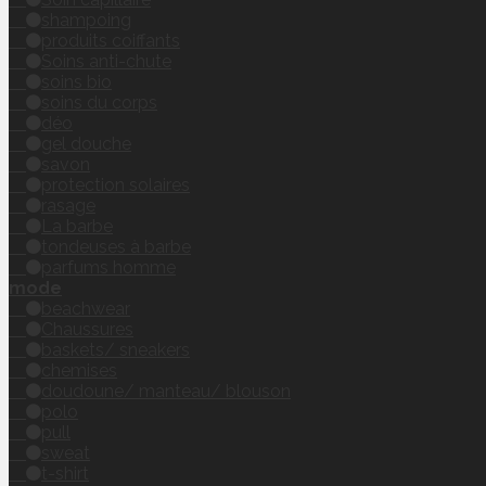
shampoing
produits coiffants
Soins anti-chute
soins bio
soins du corps
déo
gel douche
savon
protection solaires
rasage
La barbe
tondeuses à barbe
parfums homme
mode
beachwear
Chaussures
baskets/ sneakers
chemises
doudoune/ manteau/ blouson
polo
pull
sweat
t-shirt