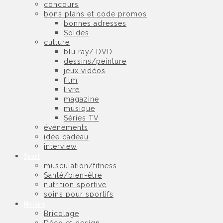
concours
bons plans et code promos
bonnes adresses
Soldes
culture
blu ray/ DVD
dessins/peinture
jeux vidéos
film
livre
magazine
musique
Séries TV
évènements
idée cadeau
interview
Sport
musculation/fitness
Santé/bien-être
nutrition sportive
soins pour sportifs
Maison
Bricolage