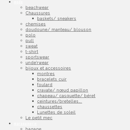
mode
beachwear
Chaussures
baskets/ sneakers
chemises
doudoune/ manteau/ blouson
polo
pull
sweat
t-shirt
sportswear
unde’rwear
bijoux et accessoires
montres
bracelets cuir
foulard
cravate/ nœud papillon
chapeau/ casquette/ béret
ceintures/bretelles….
chaussettes
Lunettes de soleil
Le petit mec
maroquinerie
bagage