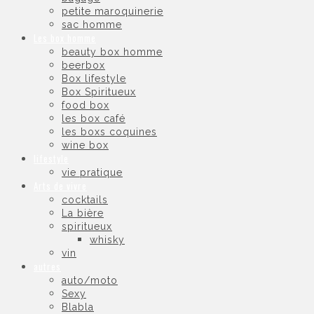
petite maroquinerie
sac homme
Les box homme
beauty box homme
beerbox
Box lifestyle
Box Spiritueux
food box
les box café
les boxs coquines
wine box
lifestyle
vie pratique
Arts de vivre
cocktails
La bière
spiritueux
whisky
vin
autres
auto/moto
Sexy
Blabla