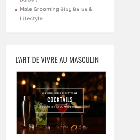
barbe
Male Grooming
&
Blog Barbe
Lifestyle
L’ART DE VIVRE AU MASCULIN