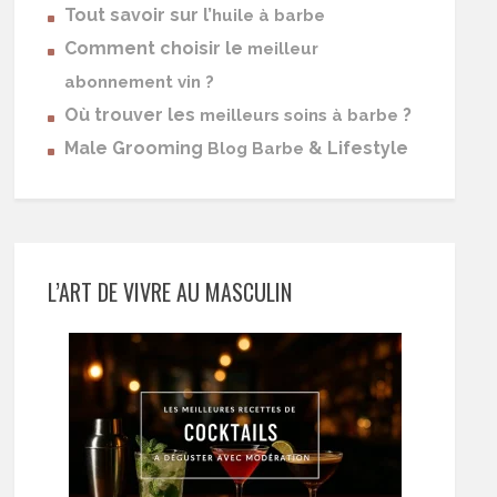
Tout savoir sur l’
huile à barbe
Comment choisir le
meilleur
abonnement vin ?
Où trouver les
?
meilleurs soins à barbe
Male Grooming
& Lifestyle
Blog Barbe
L’ART DE VIVRE AU MASCULIN