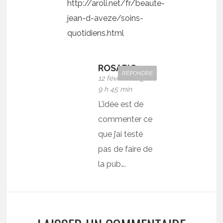
http://aroli.net/fr/beaute-
jean-d-aveze/soins-
quotidiens.html
ROSARIO42
RÉPONDRE
12 février 2013 at
9 h 45 min
L’idée est de
commenter ce
que j’ai testé
pas de faire de
la pub….