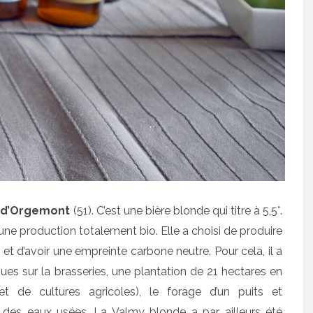
 d’Orgemont
(51). C’est une bière blonde qui titre à 5,5°.
ne production totalement bio. Elle a choisi de produire
t d’avoir une empreinte carbone neutre. Pour cela, il a
ues sur la brasseries, une plantation de 21 hectares en
 et de cultures agricoles), le forage d’un puits et
ent des eaux usées. La Valmy blonde a par ailleurs été