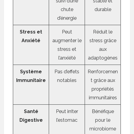
suivi d’une
stable et
chute
durable
d’énergie
Stress et
Peut
Réduit le
Anxiété
augmenter le
stress grâce
stress et
aux
l’anxiété
adaptogènes
Système
Pas d’effets
Renforcemen
Immunitaire
notables
t grâce aux
propriétés
immunitaires
Santé
Peut irriter
Bénéfique
Digestive
l’estomac
pour le
microbiome