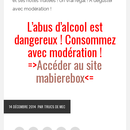
et ses notes fruitées ! Un vrai régal ! A déguster
avec modération !
L’abus d’alcool est
dangereux ! Consommez
avec modération !
=>
Accéder au site
mabierebox
<=
14 DÉCEMBRE 2014
PAR TRUCS DE MEC