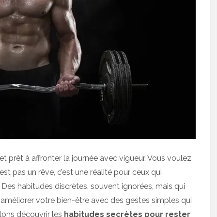
et prêt à affronter la journée avec vigueur. Vous voulez
’est pas un rêve, c’est une réalité pour ceux qui
 Des habitudes discrètes, souvent ignorées, mais qui
améliorer votre bien-être avec des gestes simples qui
llons découvrir les
habitudes secrètes pour rester