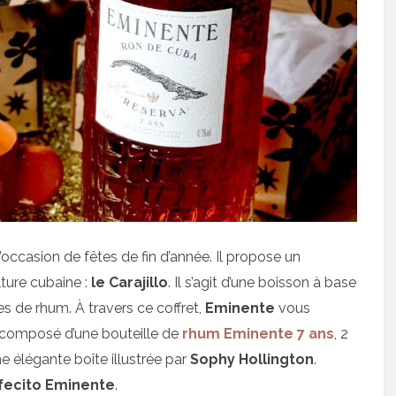
l’occasion de fêtes de fin d’année. Il propose un
lture cubaine :
le Carajillo
. Il s’agit d’une boisson à base
s de rhum. À travers ce coffret,
Eminente
vous
st composé d’une bouteille de
rhum Eminente 7 ans
, 2
ne élégante boîte illustrée par
Sophy Hollington
.
afecito Eminente
.