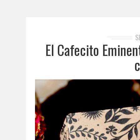
S
El Cafecito Eminent
c