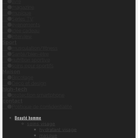
livre
magazine
musique
Séries TV
évènements
idée cadeau
interview
Sport
musculation/fitness
Santé/bien-être
nutrition sportive
soins pour sportifs
Maison
Bricolage
Déco et design
high-tech
protection smartphone
contact
Politique de confidentialité
Beauté homme
soins visage
hydratant visage
masque