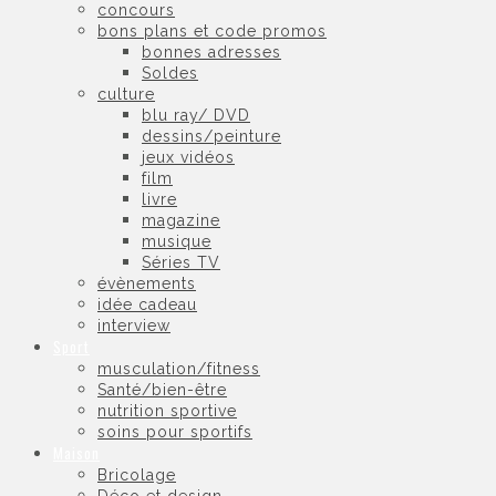
concours
bons plans et code promos
bonnes adresses
Soldes
culture
blu ray/ DVD
dessins/peinture
jeux vidéos
film
livre
magazine
musique
Séries TV
évènements
idée cadeau
interview
Sport
musculation/fitness
Santé/bien-être
nutrition sportive
soins pour sportifs
Maison
Bricolage