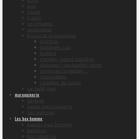
polo
pull
sweat
t-shirt
sportswear
unde’rwear
bijoux et accessoires
montres
bracelets cuir
foulard
cravate/ nœud papillon
chapeau/ casquette/ béret
ceintures/bretelles….
chaussettes
Lunettes de soleil
Le petit mec
maroquinerie
bagage
petite maroquinerie
sac homme
Les box homme
beauty box homme
beerbox
Box lifestyle