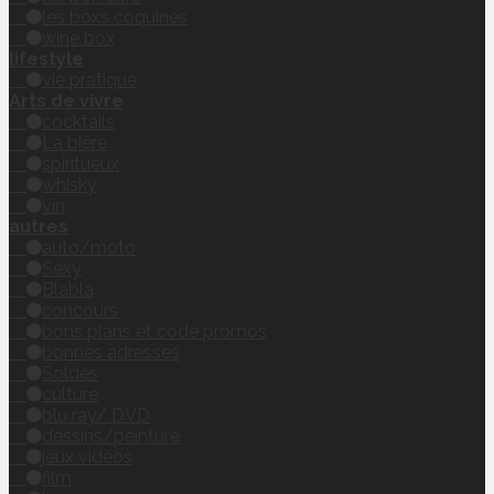
les boxs coquines
wine box
lifestyle
vie pratique
Arts de vivre
cocktails
La bière
spiritueux
whisky
vin
autres
auto/moto
Sexy
Blabla
concours
bons plans et code promos
bonnes adresses
Soldes
culture
blu ray/ DVD
dessins/peinture
jeux vidéos
film