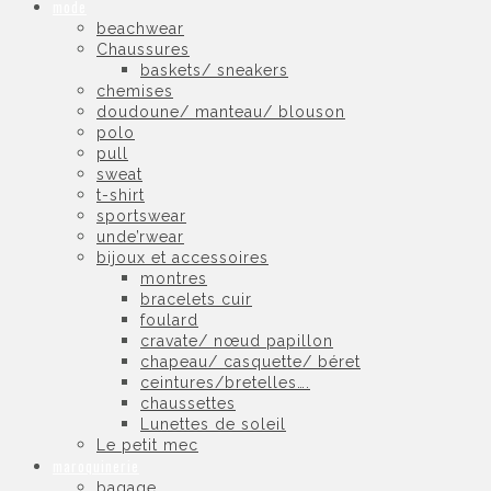
mode
beachwear
Chaussures
baskets/ sneakers
chemises
doudoune/ manteau/ blouson
polo
pull
sweat
t-shirt
sportswear
unde’rwear
bijoux et accessoires
montres
bracelets cuir
foulard
cravate/ nœud papillon
chapeau/ casquette/ béret
ceintures/bretelles….
chaussettes
Lunettes de soleil
Le petit mec
maroquinerie
bagage