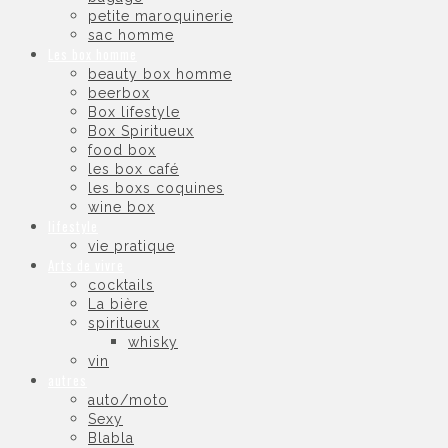
petite maroquinerie
sac homme
Les box homme
beauty box homme
beerbox
Box lifestyle
Box Spiritueux
food box
les box café
les boxs coquines
wine box
lifestyle
vie pratique
Arts de vivre
cocktails
La bière
spiritueux
whisky
vin
autres
auto/moto
Sexy
Blabla