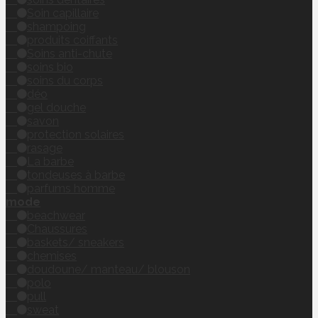
Soin capillaire
shampoing
produits coiffants
Soins anti-chute
soins bio
soins du corps
déo
gel douche
savon
protection solaires
rasage
La barbe
tondeuses à barbe
parfums homme
mode
beachwear
Chaussures
baskets/ sneakers
chemises
doudoune/ manteau/ blouson
polo
pull
sweat