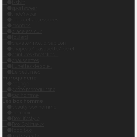
t-shirt
sportswear
unde'rwear
bijoux et accessoires
montres
bracelets cuir
foulard
cravate/ nœud papillon
chapeau/ casquette/ béret
ceintures/bretelles....
chaussettes
Lunettes de soleil
Le petit mec
maroquinerie
bagage
petite maroquinerie
sac homme
Les box homme
beauty box homme
beerbox
Box lifestyle
Box Spiritueux
food box
les box café