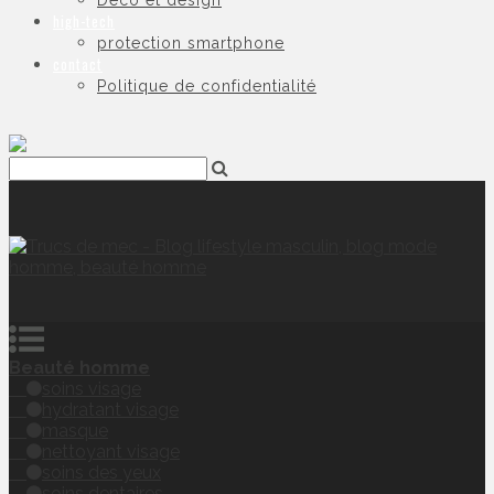
Déco et design
high-tech
protection smartphone
contact
Politique de confidentialité
Beauté homme
soins visage
hydratant visage
masque
nettoyant visage
soins des yeux
soins dentaires