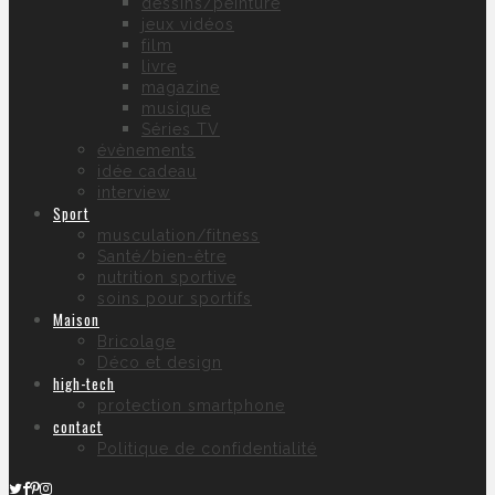
dessins/peinture
jeux vidéos
film
livre
magazine
musique
Séries TV
évènements
idée cadeau
interview
Sport
musculation/fitness
Santé/bien-être
nutrition sportive
soins pour sportifs
Maison
Bricolage
Déco et design
high-tech
protection smartphone
contact
Politique de confidentialité