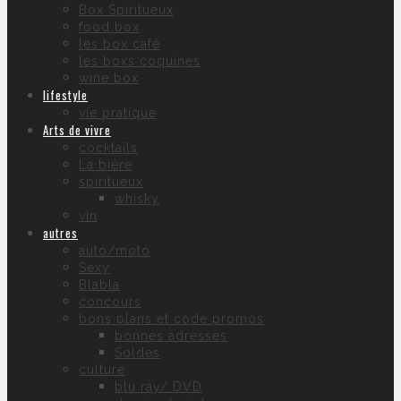
Box Spiritueux
food box
les box café
les boxs coquines
wine box
lifestyle
vie pratique
Arts de vivre
cocktails
La bière
spiritueux
whisky
vin
autres
auto/moto
Sexy
Blabla
concours
bons plans et code promos
bonnes adresses
Soldes
culture
blu ray/ DVD