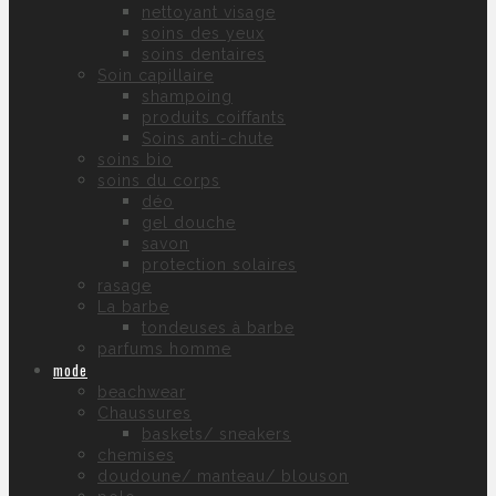
nettoyant visage
soins des yeux
soins dentaires
Soin capillaire
shampoing
produits coiffants
Soins anti-chute
soins bio
soins du corps
déo
gel douche
savon
protection solaires
rasage
La barbe
tondeuses à barbe
parfums homme
mode
beachwear
Chaussures
baskets/ sneakers
chemises
doudoune/ manteau/ blouson