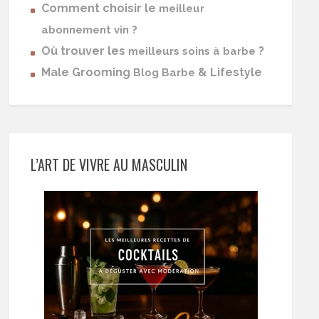
Comment choisir le
meilleur
abonnement vin ?
Où trouver les
?
meilleurs soins à barbe
Male Grooming
& Lifestyle
Blog Barbe
L’ART DE VIVRE AU MASCULIN