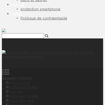
Déco et design
high-tech
protection smartphone
contact
Politique de confidentialité
Beauté homme
soins visage
hydratant visage
masque
nettoyant visage
soins des yeux
soins dentaires