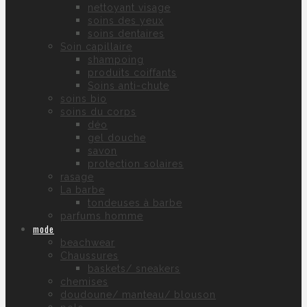
nettoyant visage
soins des yeux
soins dentaires
Soin capillaire
shampoing
produits coiffants
Soins anti-chute
soins bio
soins du corps
déo
gel douche
savon
protection solaires
rasage
La barbe
tondeuses à barbe
parfums homme
mode
beachwear
Chaussures
baskets/ sneakers
chemises
doudoune/ manteau/ blouson