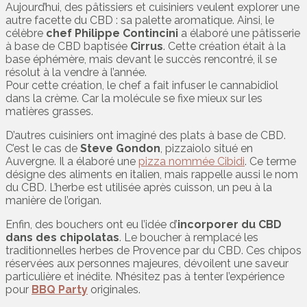
Aujourd’hui, des pâtissiers et cuisiniers veulent explorer une
autre facette du CBD : sa palette aromatique. Ainsi, le
célèbre
chef Philippe Contincini
a élaboré une pâtisserie
à base de CBD baptisée
Cirrus
. Cette création était à la
base éphémère, mais devant le succès rencontré, il se
résolut à la vendre à l’année.
Pour cette création, le chef a fait infuser le cannabidiol
dans la crème. Car la molécule se fixe mieux sur les
matières grasses.
D’autres cuisiniers ont imaginé des plats à base de CBD.
C’est le cas de
Steve Gondon
, pizzaiolo situé en
Auvergne. Il a élaboré une
pizza nommée Cibidi
. Ce terme
désigne des aliments en italien, mais rappelle aussi le nom
du CBD. L’herbe est utilisée après cuisson, un peu à la
manière de l’origan.
Enfin, des bouchers ont eu l’idée d’
incorporer du CBD
dans des chipolatas
. Le boucher à remplacé les
traditionnelles herbes de Provence par du CBD. Ces chipos
réservées aux personnes majeures, dévoilent une saveur
particulière et inédite. N’hésitez pas à tenter l’expérience
pour
BBQ Party
originales.