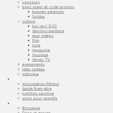
concours
bons plans et code promos
bonnes adresses
Soldes
culture
blu ray/ DVD
dessins/peinture
jeux vidéos
film
livre
magazine
musique
Séries TV
évènements
idée cadeau
interview
Sport
musculation/fitness
Santé/bien-être
nutrition sportive
soins pour sportifs
Maison
Bricolage