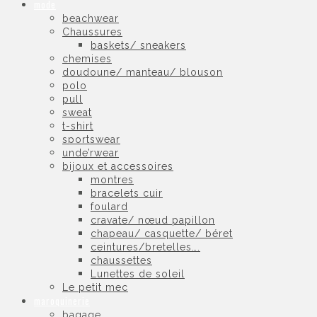
mode
beachwear
Chaussures
baskets/ sneakers
chemises
doudoune/ manteau/ blouson
polo
pull
sweat
t-shirt
sportswear
unde’rwear
bijoux et accessoires
montres
bracelets cuir
foulard
cravate/ nœud papillon
chapeau/ casquette/ béret
ceintures/bretelles….
chaussettes
Lunettes de soleil
Le petit mec
maroquinerie
bagage