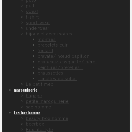
polo
pull
sweat
t-shirt
sportswear
unde’rwear
bijoux et accessoires
montres
bracelets cuir
foulard
cravate/ nœud papillon
chapeau/ casquette/ béret
ceintures/bretelles….
chaussettes
Lunettes de soleil
Le petit mec
maroquinerie
bagage
petite maroquinerie
sac homme
Les box homme
beauty box homme
beerbox
Box lifestyle