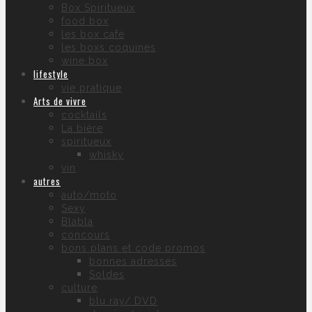
Box Spiritueux
food box
les box café
les boxs coquines
wine box
lifestyle
vie pratique
Arts de vivre
cocktails
La bière
spiritueux
whisky
vin
autres
auto/moto
Sexy
Blabla
concours
bons plans et code promos
bonnes adresses
Soldes
culture
blu ray/ DVD