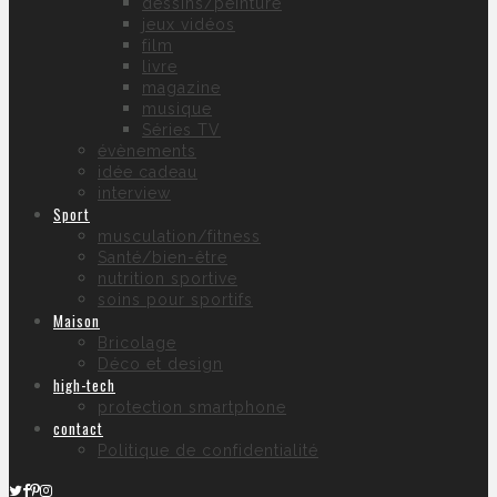
dessins/peinture
jeux vidéos
film
livre
magazine
musique
Séries TV
évènements
idée cadeau
interview
Sport
musculation/fitness
Santé/bien-être
nutrition sportive
soins pour sportifs
Maison
Bricolage
Déco et design
high-tech
protection smartphone
contact
Politique de confidentialité