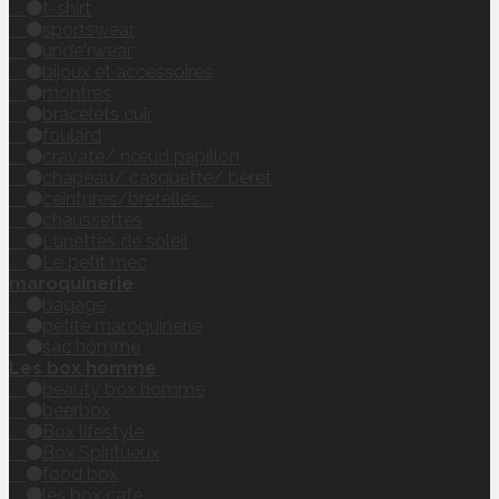
t-shirt
sportswear
unde'rwear
bijoux et accessoires
montres
bracelets cuir
foulard
cravate/ nœud papillon
chapeau/ casquette/ béret
ceintures/bretelles....
chaussettes
Lunettes de soleil
Le petit mec
maroquinerie
bagage
petite maroquinerie
sac homme
Les box homme
beauty box homme
beerbox
Box lifestyle
Box Spiritueux
food box
les box café