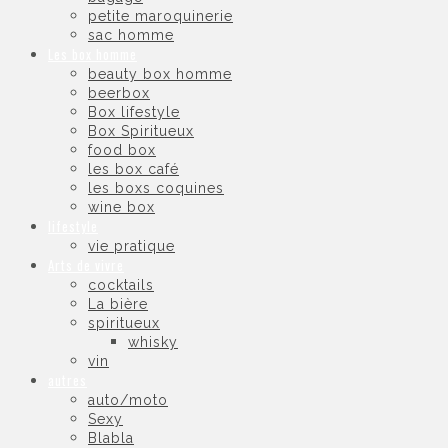
petite maroquinerie
sac homme
Les box homme
beauty box homme
beerbox
Box lifestyle
Box Spiritueux
food box
les box café
les boxs coquines
wine box
lifestyle
vie pratique
Arts de vivre
cocktails
La bière
spiritueux
whisky
vin
autres
auto/moto
Sexy
Blabla