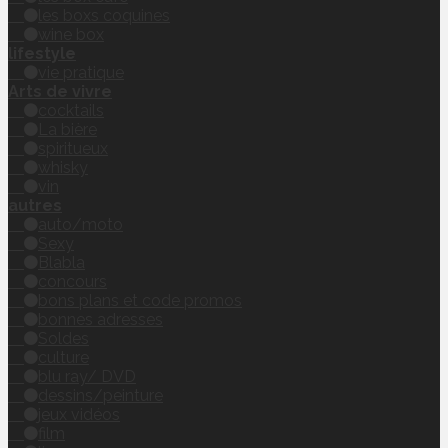
les boxs coquines
wine box
lifestyle
vie pratique
Arts de vivre
cocktails
La bière
spiritueux
whisky
vin
autres
auto/moto
Sexy
Blabla
concours
bons plans et code promos
bonnes adresses
Soldes
culture
blu ray/ DVD
dessins/peinture
jeux vidéos
film