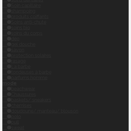
Soin capillaire
shampoing
produits coiffants
Soins anti-chute
soins bio
soins du corps
déo
gel douche
savon
protection solaires
rasage
La barbe
tondeuses à barbe
parfums homme
mode
beachwear
Chaussures
baskets/ sneakers
chemises
doudoune/ manteau/ blouson
polo
pull
sweat