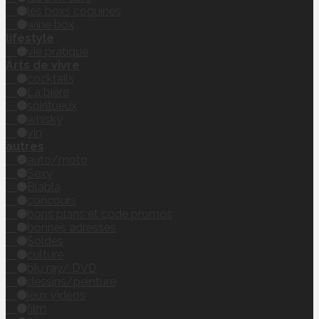
les boxs coquines
wine box
lifestyle
vie pratique
Arts de vivre
cocktails
La bière
spiritueux
whisky
vin
autres
auto/moto
Sexy
Blabla
concours
bons plans et code promos
bonnes adresses
Soldes
culture
blu ray/ DVD
dessins/peinture
jeux vidéos
film