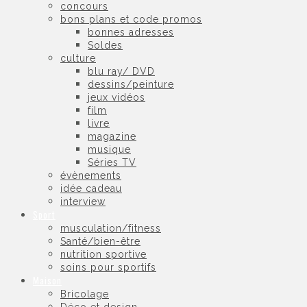
concours
bons plans et code promos
bonnes adresses
Soldes
culture
blu ray/ DVD
dessins/peinture
jeux vidéos
film
livre
magazine
musique
Séries TV
évènements
idée cadeau
interview
Sport
musculation/fitness
Santé/bien-être
nutrition sportive
soins pour sportifs
Maison
Bricolage