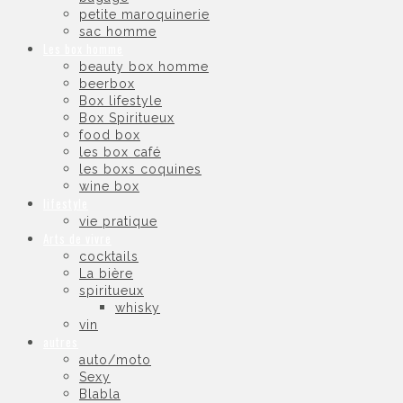
petite maroquinerie
sac homme
Les box homme
beauty box homme
beerbox
Box lifestyle
Box Spiritueux
food box
les box café
les boxs coquines
wine box
lifestyle
vie pratique
Arts de vivre
cocktails
La bière
spiritueux
whisky
vin
autres
auto/moto
Sexy
Blabla