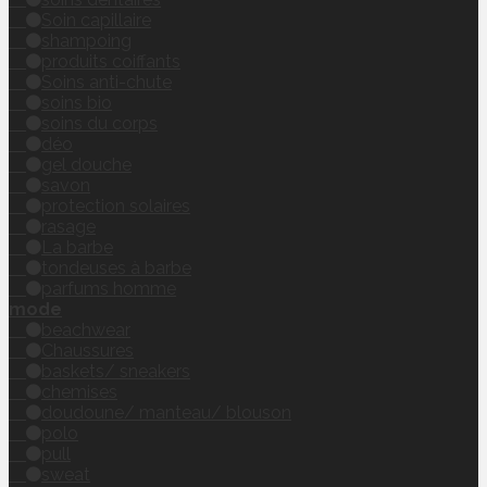
Soin capillaire
shampoing
produits coiffants
Soins anti-chute
soins bio
soins du corps
déo
gel douche
savon
protection solaires
rasage
La barbe
tondeuses à barbe
parfums homme
mode
beachwear
Chaussures
baskets/ sneakers
chemises
doudoune/ manteau/ blouson
polo
pull
sweat