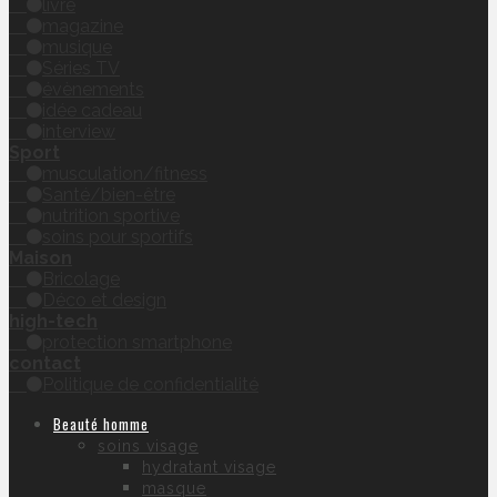
livre
magazine
musique
Séries TV
évènements
idée cadeau
interview
Sport
musculation/fitness
Santé/bien-être
nutrition sportive
soins pour sportifs
Maison
Bricolage
Déco et design
high-tech
protection smartphone
contact
Politique de confidentialité
Beauté homme
soins visage
hydratant visage
masque