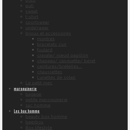
polo
pull
sweat
t-shirt
sportswear
unde’rwear
bijoux et accessoires
montres
bracelets cuir
foulard
cravate/ nœud papillon
chapeau/ casquette/ béret
ceintures/bretelles….
chaussettes
Lunettes de soleil
Le petit mec
maroquinerie
bagage
petite maroquinerie
sac homme
Les box homme
beauty box homme
beerbox
Box lifestyle