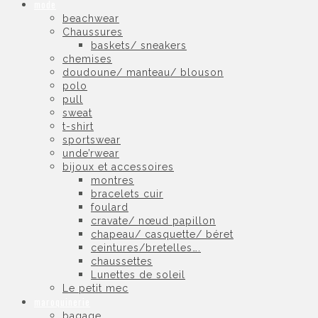
mode
beachwear
Chaussures
baskets/ sneakers
chemises
doudoune/ manteau/ blouson
polo
pull
sweat
t-shirt
sportswear
unde’rwear
bijoux et accessoires
montres
bracelets cuir
foulard
cravate/ nœud papillon
chapeau/ casquette/ béret
ceintures/bretelles….
chaussettes
Lunettes de soleil
Le petit mec
maroquinerie
bagage