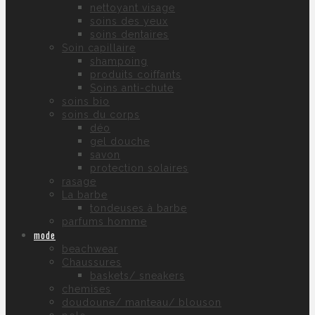
nettoyant visage
soins des yeux
soins dentaires
Soin capillaire
shampoing
produits coiffants
Soins anti-chute
soins bio
soins du corps
déo
gel douche
savon
protection solaires
rasage
La barbe
tondeuses à barbe
parfums homme
mode
beachwear
Chaussures
baskets/ sneakers
chemises
doudoune/ manteau/ blouson