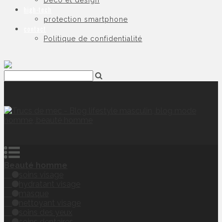
Déco et design
high-tech
protection smartphone
contact
Politique de confidentialité
Beauté homme
soins visage
hydratant visage
masque
nettoyant visage
soins des yeux
soins dentaires