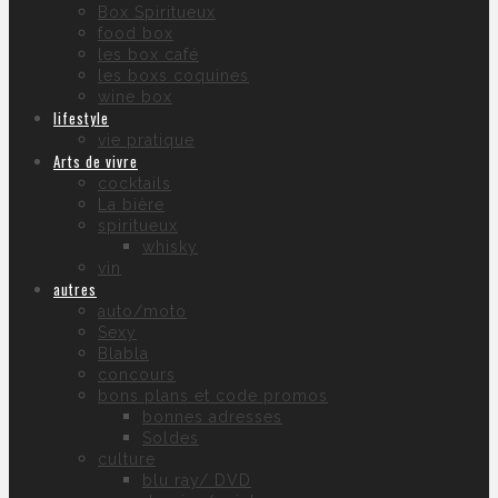
Box Spiritueux
food box
les box café
les boxs coquines
wine box
lifestyle
vie pratique
Arts de vivre
cocktails
La bière
spiritueux
whisky
vin
autres
auto/moto
Sexy
Blabla
concours
bons plans et code promos
bonnes adresses
Soldes
culture
blu ray/ DVD