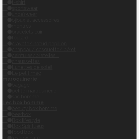
t-shirt
sportswear
unde'rwear
bijoux et accessoires
montres
bracelets cuir
foulard
cravate/ nœud papillon
chapeau/ casquette/ béret
ceintures/bretelles....
chaussettes
Lunettes de soleil
Le petit mec
maroquinerie
bagage
petite maroquinerie
sac homme
Les box homme
beauty box homme
beerbox
Box lifestyle
Box Spiritueux
food box
les box café