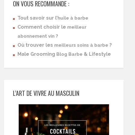
ON VOUS RECOMMANDE :
Tout savoir sur l’
huile à barbe
Comment choisir le
meilleur
abonnement vin ?
Où trouver les
?
meilleurs soins à barbe
Male Grooming
& Lifestyle
Blog Barbe
L’ART DE VIVRE AU MASCULIN