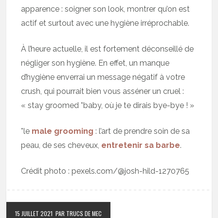
apparence : soigner son look, montrer qu’on est
actif et surtout avec une hygiène irréprochable.
À l’heure actuelle, il est fortement déconseillé de
négliger son hygiène. En effet, un manque
d’hygiène enverrai un message négatif à votre
crush, qui pourrait bien vous asséner un cruel :
« stay groomed *baby, où je te dirais bye-bye ! »
*le
male grooming
: l’art de prendre soin de sa
peau, de ses cheveux,
entretenir sa barbe
.
Crédit photo : pexels.com/@josh-hild-1270765
15 JUILLET 2021
PAR TRUCS DE MEC