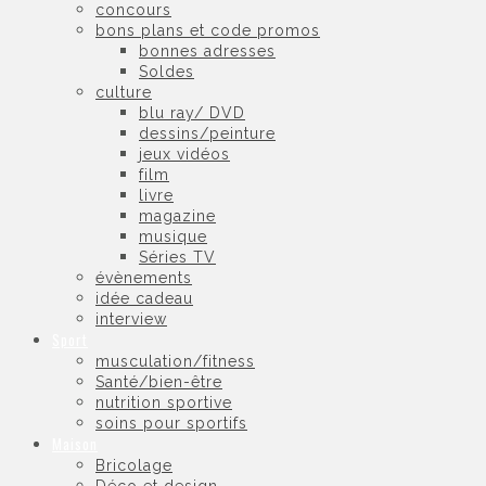
concours
bons plans et code promos
bonnes adresses
Soldes
culture
blu ray/ DVD
dessins/peinture
jeux vidéos
film
livre
magazine
musique
Séries TV
évènements
idée cadeau
interview
Sport
musculation/fitness
Santé/bien-être
nutrition sportive
soins pour sportifs
Maison
Bricolage