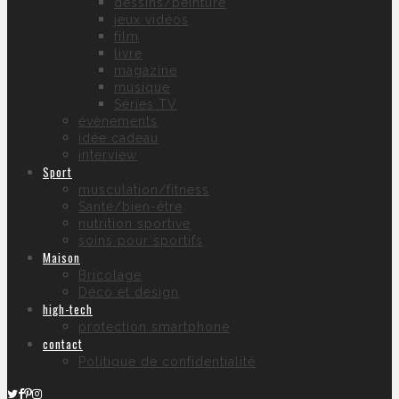
dessins/peinture
jeux vidéos
film
livre
magazine
musique
Séries TV
évènements
idée cadeau
interview
Sport
musculation/fitness
Santé/bien-être
nutrition sportive
soins pour sportifs
Maison
Bricolage
Déco et design
high-tech
protection smartphone
contact
Politique de confidentialité