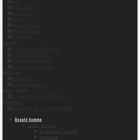
livre
magazine
musique
Séries TV
évènements
idée cadeau
interview
Sport
musculation/fitness
Santé/bien-être
nutrition sportive
soins pour sportifs
Maison
Bricolage
Déco et design
high-tech
protection smartphone
contact
Politique de confidentialité
Beauté homme
soins visage
hydratant visage
masque