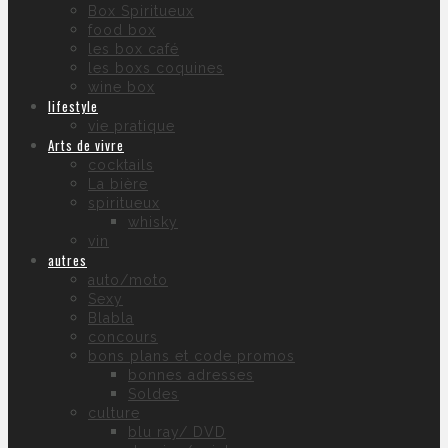
Box Spiritueux
food box
les box café
les boxs coquines
wine box
lifestyle
vie pratique
Arts de vivre
cocktails
La bière
spiritueux
whisky
vin
autres
auto/moto
Sexy
Blabla
concours
bons plans et code promos
bonnes adresses
Soldes
culture
blu ray/ DVD