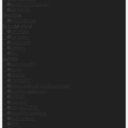
les boxs coquines
wine box
lifestyle
vie pratique
Arts de vivre
cocktails
La bière
spiritueux
whisky
vin
autres
auto/moto
Sexy
Blabla
concours
bons plans et code promos
bonnes adresses
Soldes
culture
blu ray/ DVD
dessins/peinture
jeux vidéos
film