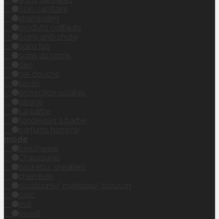
Soin capillaire
shampoing
produits coiffants
Soins anti-chute
soins bio
soins du corps
déo
gel douche
savon
protection solaires
rasage
La barbe
tondeuses à barbe
parfums homme
mode
beachwear
Chaussures
baskets/ sneakers
chemises
doudoune/ manteau/ blouson
polo
pull
sweat