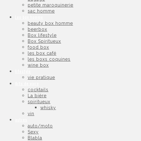
petite maroquinerie
sac homme
Les box homme
beauty box homme
beerbox
Box lifestyle
Box Spiritueux
food box
les box café
les boxs coquines
wine box
lifestyle
vie pratique
Arts de vivre
cocktails
La bière
spiritueux
whisky
vin
autres
auto/moto
Sexy
Blabla