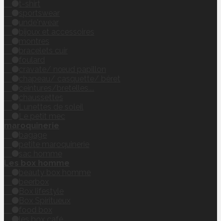
t-shirt
sportswear
unde'rwear
bijoux et accessoires
montres
bracelets cuir
foulard
cravate/ nœud papillon
chapeau/ casquette/ béret
ceintures/bretelles....
chaussettes
Lunettes de soleil
Le petit mec
maroquinerie
bagage
petite maroquinerie
sac homme
Les box homme
beauty box homme
beerbox
Box lifestyle
Box Spiritueux
food box
les box café