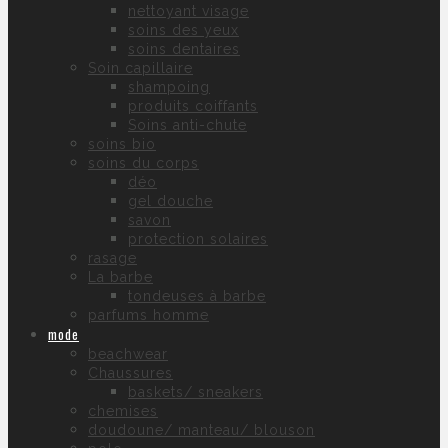
nettoyant visage
soins des yeux
soins dentaires
Soin capillaire
shampoing
produits coiffants
Soins anti-chute
soins bio
soins du corps
déo
gel douche
savon
protection solaires
rasage
La barbe
tondeuses à barbe
parfums homme
mode
beachwear
Chaussures
baskets/ sneakers
chemises
doudoune/ manteau/ blouson