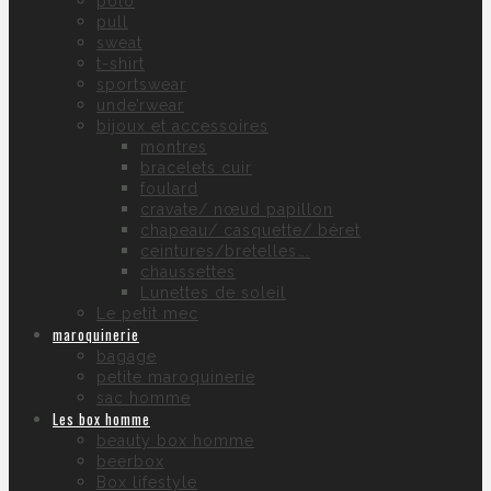
polo
pull
sweat
t-shirt
sportswear
unde’rwear
bijoux et accessoires
montres
bracelets cuir
foulard
cravate/ nœud papillon
chapeau/ casquette/ béret
ceintures/bretelles….
chaussettes
Lunettes de soleil
Le petit mec
maroquinerie
bagage
petite maroquinerie
sac homme
Les box homme
beauty box homme
beerbox
Box lifestyle