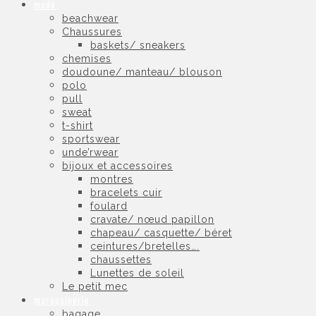
mode
beachwear
Chaussures
baskets/ sneakers
chemises
doudoune/ manteau/ blouson
polo
pull
sweat
t-shirt
sportswear
unde’rwear
bijoux et accessoires
montres
bracelets cuir
foulard
cravate/ nœud papillon
chapeau/ casquette/ béret
ceintures/bretelles….
chaussettes
Lunettes de soleil
Le petit mec
maroquinerie
bagage