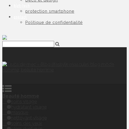
Déco et design
high-tech
protection smartphone
contact
Politique de confidentialité
Beauté homme
soins visage
hydratant visage
masque
nettoyant visage
soins des yeux
soins dentaires