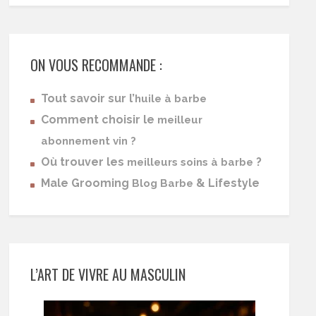
ON VOUS RECOMMANDE :
Tout savoir sur l’
huile à barbe
Comment choisir le
meilleur
abonnement vin ?
Où trouver les
?
meilleurs soins à barbe
Male Grooming
& Lifestyle
Blog Barbe
L’ART DE VIVRE AU MASCULIN