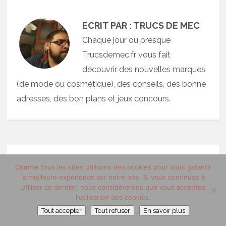
ECRIT PAR : TRUCS DE MEC
Chaque jour ou presque
Trucsdemec.fr vous fait
découvrir des nouvelles marques
(de mode ou cosmétique), des conseils, des bonne
adresses, des bon plans et jeux concours.
ARTICLES SIMILAIRES
Comme tous les sites utilisons des cookies pour vous garantir
la meilleure expérience sur notre site. Si vous continuez à
utiliser ce dernier, nous considérerons que vous acceptez
l'utilisation des cookies.
COMMENT OPTIMISER L’HYDRATATION DE VOTRE VISAGE AU
Tout accepter
Tout refuser
En savoir plus
QUOTIDIEN ?