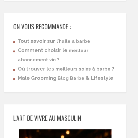
ON VOUS RECOMMANDE :
Tout savoir sur l’
huile à barbe
Comment choisir le
meilleur
abonnement vin ?
Où trouver les
?
meilleurs soins à barbe
Male Grooming
& Lifestyle
Blog Barbe
L’ART DE VIVRE AU MASCULIN