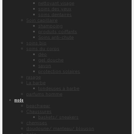
nettoyant visage
soins des yeux
soins dentaires
Soin capillaire
shampoing
produits coiffants
Soins anti-chute
soins bio
soins du corps
déo
gel douche
savon
protection solaires
rasage
La barbe
tondeuses à barbe
parfums homme
mode
beachwear
Chaussures
baskets/ sneakers
chemises
doudoune/ manteau/ blouson