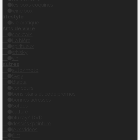
les boxs coquines
wine box
lifestyle
vie pratique
Arts de vivre
cocktails
La bière
spiritueux
whisky
vin
autres
auto/moto
Sexy
Blabla
concours
bons plans et code promos
bonnes adresses
Soldes
culture
blu ray/ DVD
dessins/peinture
jeux vidéos
film