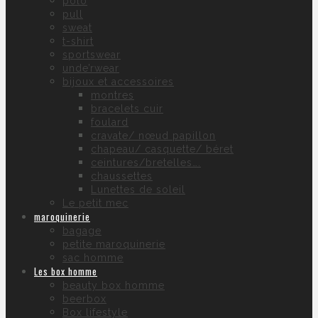
polo
pull
sweat
t-shirt
sportswear
unde’rwear
bijoux et accessoires
montres
bracelets cuir
foulard
cravate/ nœud papillon
chapeau/ casquette/ béret
ceintures/bretelles….
chaussettes
Lunettes de soleil
Le petit mec
maroquinerie
bagage
petite maroquinerie
sac homme
Les box homme
beauty box homme
beerbox
Box lifestyle