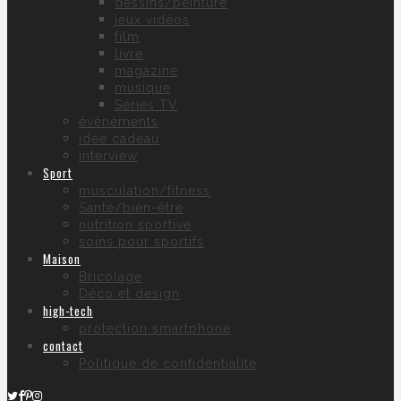
dessins/peinture
jeux vidéos
film
livre
magazine
musique
Séries TV
évènements
idée cadeau
interview
Sport
musculation/fitness
Santé/bien-être
nutrition sportive
soins pour sportifs
Maison
Bricolage
Déco et design
high-tech
protection smartphone
contact
Politique de confidentialité