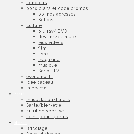
concours
bons plans et code promos
bonnes adresses
Soldes
culture
blu ray/ DVD
dessins/peinture
jeux vidéos
film
livre
magazine
musique
Séries TV
évènements
idée cadeau
interview
Sport
musculation/fitness
Santé/bien-être
nutrition sportive
soins pour sportifs
Maison
Bricolage