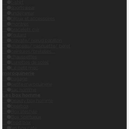
t-shirt
sportswear
unde'rwear
bijoux et accessoires
montres
bracelets cuir
foulard
cravate/ nœud papillon
chapeau/ casquette/ béret
ceintures/bretelles....
chaussettes
Lunettes de soleil
Le petit mec
maroquinerie
bagage
petite maroquinerie
sac homme
Les box homme
beauty box homme
beerbox
Box lifestyle
Box Spiritueux
food box
les box café