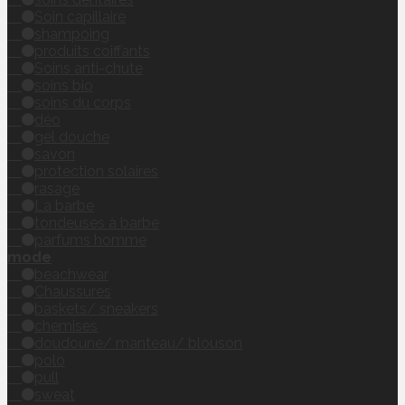
Soin capillaire
shampoing
produits coiffants
Soins anti-chute
soins bio
soins du corps
déo
gel douche
savon
protection solaires
rasage
La barbe
tondeuses à barbe
parfums homme
mode
beachwear
Chaussures
baskets/ sneakers
chemises
doudoune/ manteau/ blouson
polo
pull
sweat