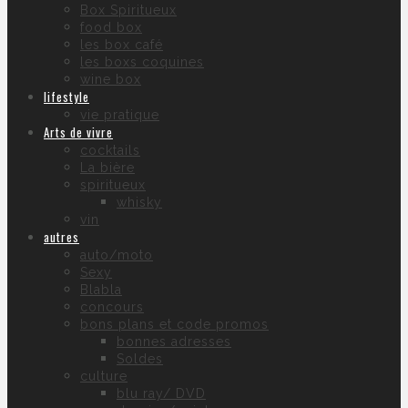
Box Spiritueux
food box
les box café
les boxs coquines
wine box
lifestyle
vie pratique
Arts de vivre
cocktails
La bière
spiritueux
whisky
vin
autres
auto/moto
Sexy
Blabla
concours
bons plans et code promos
bonnes adresses
Soldes
culture
blu ray/ DVD