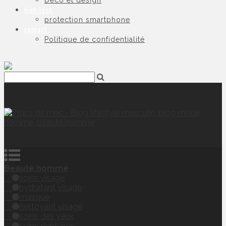
Déco et design
high-tech
protection smartphone
contact
Politique de confidentialité
Beauté homme
soins visage
hydratant visage
masque
nettoyant visage
soins des yeux
soins dentaires