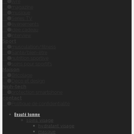
livre
magazine
musique
Séries TV
évènements
idée cadeau
interview
Sport
musculation/fitness
Santé/bien-être
nutrition sportive
soins pour sportifs
Maison
Bricolage
Déco et design
high-tech
protection smartphone
contact
Politique de confidentialité
Beauté homme
soins visage
hydratant visage
masque