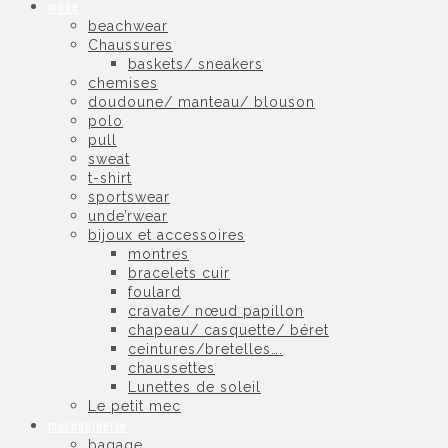
mode
beachwear
Chaussures
baskets/ sneakers
chemises
doudoune/ manteau/ blouson
polo
pull
sweat
t-shirt
sportswear
unde’rwear
bijoux et accessoires
montres
bracelets cuir
foulard
cravate/ nœud papillon
chapeau/ casquette/ béret
ceintures/bretelles….
chaussettes
Lunettes de soleil
Le petit mec
maroquinerie
bagage