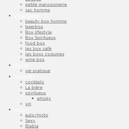
petite maroquinerie
sac homme
Les box homme
beauty box homme
beerbox
Box lifestyle
Box Spiritueux
food box
les box café
les boxs coquines
wine box
lifestyle
vie pratique
Arts de vivre
cocktails
La bière
spiritueux
whisky
vin
autres
auto/moto
Sexy
Blabla