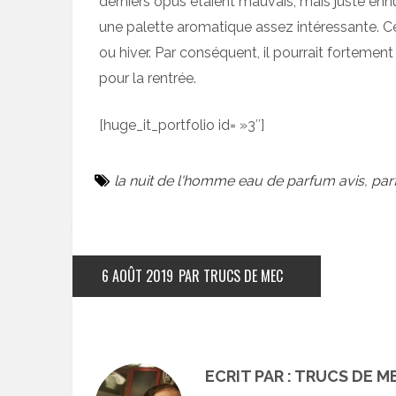
derniers opus étaient mauvais, mais juste en
une palette aromatique assez intéressante. C
ou hiver. Par conséquent, il pourrait fortemen
pour la rentrée.
[huge_it_portfolio id= »3″]
la nuit de l'homme eau de parfum avis
,
par
6 AOÛT 2019
PAR TRUCS DE MEC
ECRIT PAR : TRUCS DE M