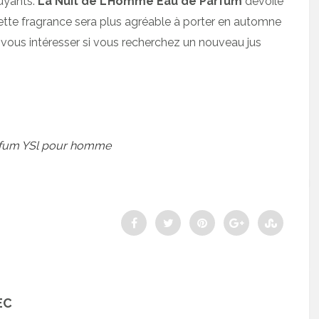
nuyants.
La Nuit de L’Homme Eau de Parfum
dévoile
ette fragrance sera plus agréable à porter en automne
t vous intéresser si vous recherchez un nouveau jus
fum YSl pour homme
EC