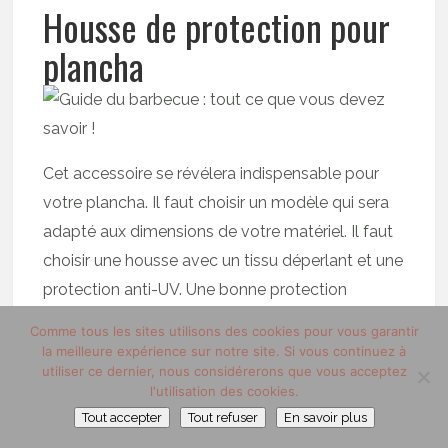
Housse de protection pour
plancha
Cet accessoire se révélera indispensable pour
votre plancha. Il faut choisir un modèle qui sera
adapté aux dimensions de votre matériel. Il faut
choisir une housse avec un tissu déperlant et une
protection anti-UV. Une bonne protection
optimisera la durée de vie de votre plancha. À
Comme tous les sites utilisons des cookies pour vous garantir
noter qu’il existe des housses pour barbecues
la meilleure expérience sur notre site. Si vous continuez à
utiliser ce dernier, nous considérerons que vous acceptez
également.
l'utilisation des cookies.
En conclusion
Tout accepter
Tout refuser
En savoir plus